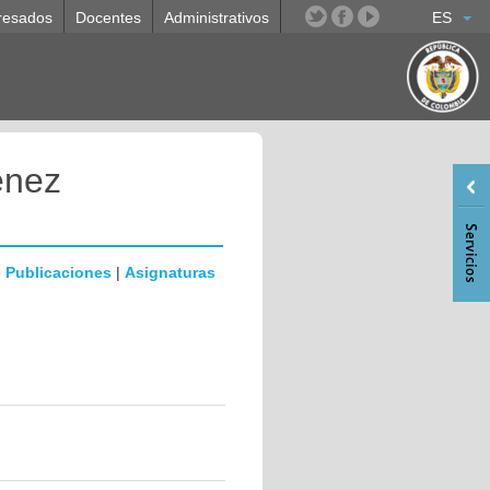
resados
Docentes
Administrativos
ES
enez
|
Publicaciones
|
Asignaturas