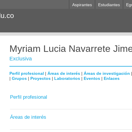
Aspirantes
Estudiantes
Eg
du.co
Myriam Lucia Navarrete Jim
Exclusiva
Perfil profesional
|
Áreas de interés
|
Áreas de investigación
|
Grupos
|
Proyectos
|
Laboratorios
|
Eventos
|
Enlaces
Perfil profesional
Áreas de interés