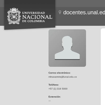
docentes.unal.e
Correo electrónico:
mlnavarretej@unal.edu.co
Teléfono:
+57 (1) 316 5000
Extensión:
---