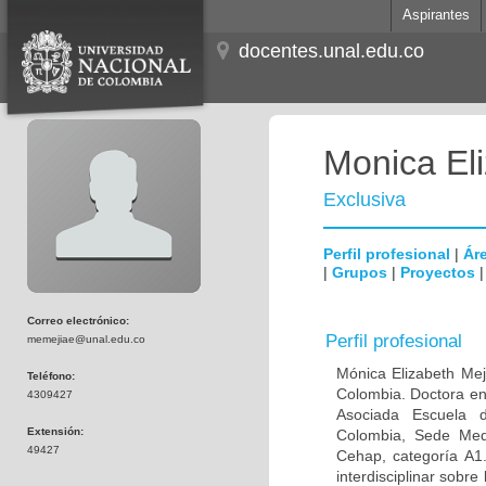
Aspirantes
docentes.unal.edu.co
Monica El
Exclusiva
Perfil profesional
|
Áre
|
Grupos
|
Proyectos
Correo electrónico:
Perfil profesional
memejiae@unal.edu.co
Mónica Elizabeth Mej
Teléfono:
Colombia. Doctora en
4309427
Asociada Escuela d
Extensión:
Colombia, Sede Mede
49427
Cehap, categoría A1.
interdisciplinar sobre