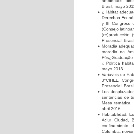
ambientais: dime
Brasil, mayo 201
¿Hábitat adecua
Derechos Económi
y III Congreso 
(Consejo latinoa
(re)producción (
Presencial, Brasi
Moradia adequada
moradia na Amé
Pós¿Graduação e
¿ Política habita
mayo 2013.
Variáveis de Hab
3°CIHEL. Congr
Presencial, Brasi
Los desplazados
sentencias de tu
Mesa temática: S
abril 2016.
Habitabilidad. Es
Aciur Ciudad, B
confinamiento d
Colombia, novie