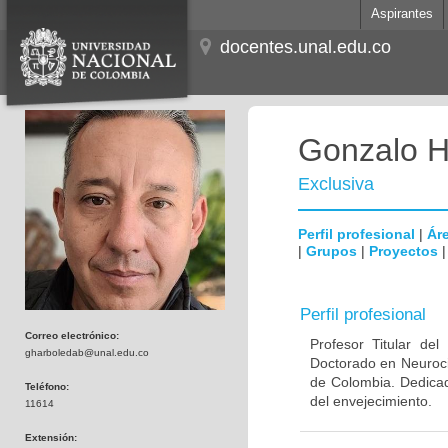
Aspirantes
docentes.unal.edu.co
Gonzalo H
Exclusiva
Perfil profesional
|
Áre
|
Grupos
|
Proyectos
Perfil profesional
Correo electrónico:
Profesor Titular de
gharboledab@unal.edu.co
Doctorado en Neuroci
de Colombia. Dedicad
Teléfono:
del envejecimiento.
11614
Extensión: