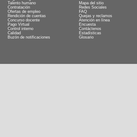
Talento humano
Mapa del sitio
Contratación
Redes Sociales
Ofertas de empleo
FAQ
Rendición de cuentas
Quejas y reclamos
Concurso docente
Atención en línea
Pago Virtual
Encuesta
Control interno
Contáctenos
Calidad
Estadísticas
Buzón de notificaciones
Glosario