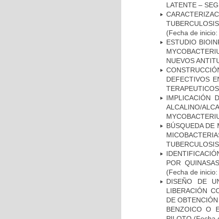
LATENTE – SE
CARACTERIZ
TUBERCULOSIS
(Fecha de inicio
ESTUDIO BIOIN
MYCOBACTERIU
NUEVOS ANTI
CONSTRUCCI
DEFECTIVOS E
TERAPEUTICOS
IMPLICACIÓN 
ALCALINO/AL
MYCOBACTERI
BÚSQUEDA DE 
MICOBACTERIA
TUBERCULOSIS
IDENTIFICACI
POR QUINASA
(Fecha de inicio
DISEÑO DE U
LIBERACIÓN C
DE OBTENCIÓN
BENZOICO O E
PILOTO
(Fecha d