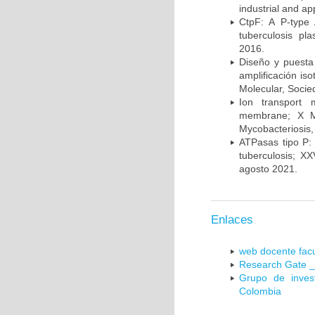
industrial and a
CtpF: A P-type
tuberculosis p
2016.
Diseño y puesta
amplificación is
Molecular, Socie
Ion transport 
membrane; X Me
Mycobacteriosis,
ATPasas tipo P: 
tuberculosis; X
agosto 2021.
Enlaces
web docente facu
Research Gate _
Grupo de inves
Colombia