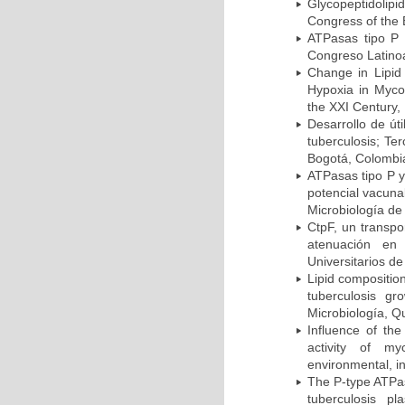
Glycopeptidolipi
Congress of the 
ATPasas tipo P 
Congreso Latinoa
Change in Lipid
Hypoxia in Mycob
the XXI Century,
Desarrollo de út
tuberculosis; Te
Bogotá, Colombi
ATPasas tipo P 
potencial vacuna
Microbiología de
CtpF, un transp
atenuación en 
Universitarios d
Lipid compositio
tuberculosis g
Microbiología, Q
Influence of th
activity of my
environmental, i
The P-type ATPas
tuberculosis p