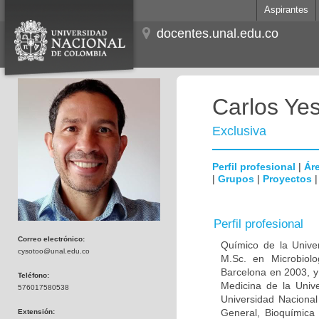
Aspirantes
docentes.unal.edu.co
Carlos Ye
Exclusiva
Perfil profesional
|
Áre
|
Grupos
|
Proyectos
Perfil profesional
Correo electrónico:
Químico de la Unive
cysotoo@unal.edu.co
M.Sc. en Microbiolo
Barcelona en 2003, y
Teléfono:
Medicina de la Univ
576017580538
Universidad Naciona
General, Bioquímica 
Extensión: