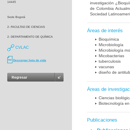
14445
investigación ¿Bioqu
de Colombia Actualme
Sociedad Latinoameric
Sede Bogotá
2- FACULTAD DE CIENCIAS
Áreas de interés
2- DEPARTAMENTO DE QUÍMICA
Bioquímica
Microbiología
CVLAC
Microbiología mo
Micobacterias
Descargar hoja de vida
tuberculosis
vacunas
diseño de antitu
Regresar
Áreas de investigac
Ciencias biológi
Biotecnología en
Publicaciones