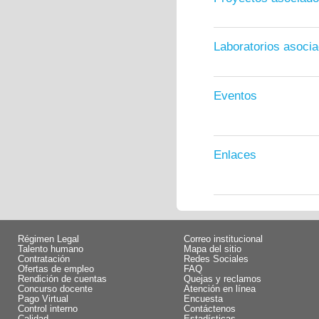
Laboratorios asoci
Eventos
Enlaces
Régimen Legal
Correo institucional
Talento humano
Mapa del sitio
Contratación
Redes Sociales
Ofertas de empleo
FAQ
Rendición de cuentas
Quejas y reclamos
Concurso docente
Atención en línea
Pago Virtual
Encuesta
Control interno
Contáctenos