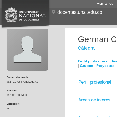
Aspirantes
docentes.unal.edu.co
German C
Cátedra
Perfil profesional
|
Áre
|
Grupos
|
Proyectos
Correo electrónico:
Perfil profesional
gcamachom@unal.edu.co
Teléfono:
+57 (1) 316 5000
Áreas de interés
Extensión:
---