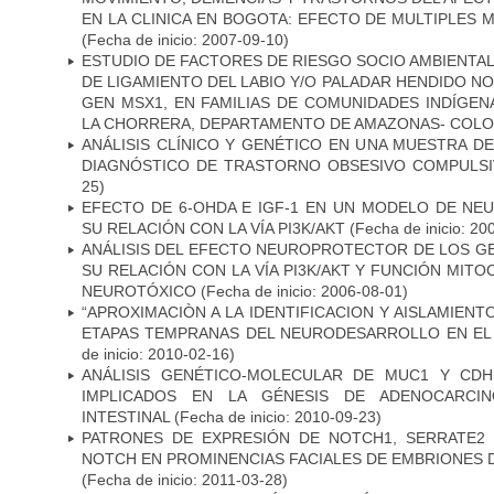
EN LA CLINICA EN BOGOTA: EFECTO DE MULTIPLES
(Fecha de inicio: 2007-09-10)
ESTUDIO DE FACTORES DE RIESGO SOCIO AMBIENTAL
DE LIGAMIENTO DEL LABIO Y/O PALADAR HENDIDO N
GEN MSX1, EN FAMILIAS DE COMUNIDADES INDÍGE
LA CHORRERA, DEPARTAMENTO DE AMAZONAS- COLO
ANÁLISIS CLÍNICO Y GENÉTICO EN UNA MUESTRA 
DIAGNÓSTICO DE TRASTORNO OBSESIVO COMPULS
25)
EFECTO DE 6-OHDA E IGF-1 EN UN MODELO DE NE
SU RELACIÓN CON LA VÍA PI3K/AKT
(Fecha de inicio: 20
ANÁLISIS DEL EFECTO NEUROPROTECTOR DE LOS GEN
SU RELACIÓN CON LA VÍA PI3K/AKT Y FUNCIÓN MIT
NEUROTÓXICO
(Fecha de inicio: 2006-08-01)
“APROXIMACIÒN A LA IDENTIFICACION Y AISLAMIEN
ETAPAS TEMPRANAS DEL NEURODESARROLLO EN EL
de inicio: 2010-02-16)
ANÁLISIS GENÉTICO-MOLECULAR DE MUC1 Y CD
IMPLICADOS EN LA GÉNESIS DE ADENOCARCI
INTESTINAL
(Fecha de inicio: 2010-09-23)
PATRONES DE EXPRESIÓN DE NOTCH1, SERRATE2 
NOTCH EN PROMINENCIAS FACIALES DE EMBRIONES D
(Fecha de inicio: 2011-03-28)