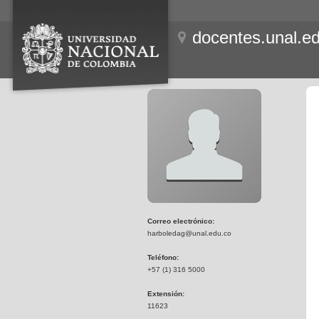
docentes.unal.e
Correo electrónico:
harboledag@unal.edu.co
Teléfono:
+57 (1) 316 5000
Extensión:
11623