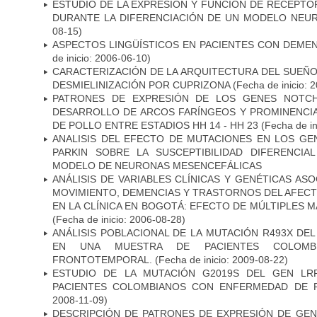
ESTUDIO DE LA EXPRESIÓN Y FUNCIÓN DE RECEPTO
DURANTE LA DIFERENCIACIÓN DE UN MODELO NEU
08-15)
ASPECTOS LINGÜÍSTICOS EN PACIENTES CON DEMEN
de inicio: 2006-06-10)
CARACTERIZACIÓN DE LA ARQUITECTURA DEL SUEÑ
DESMIELINIZACIÓN POR CUPRIZONA
(Fecha de inicio: 
PATRONES DE EXPRESIÓN DE LOS GENES NOTCH
DESARROLLO DE ARCOS FARÍNGEOS Y PROMINENCIA
DE POLLO ENTRE ESTADIOS HH 14 - HH 23
(Fecha de in
ANALISIS DEL EFECTO DE MUTACIONES EN LOS GE
PARKIN SOBRE LA SUSCEPTIBILIDAD DIFERENCI
MODELO DE NEURONAS MESENCEFÁLICAS
ANÁLISIS DE VARIABLES CLÍNICAS Y GENÉTICAS AS
MOVIMIENTO, DEMENCIAS Y TRASTORNOS DEL AFEC
EN LA CLÍNICA EN BOGOTÁ: EFECTO DE MÚLTIPLES 
(Fecha de inicio: 2006-08-28)
ANÁLISIS POBLACIONAL DE LA MUTACIÓN R493X DE
EN UNA MUESTRA DE PACIENTES COLOMB
FRONTOTEMPORAL.
(Fecha de inicio: 2009-08-22)
ESTUDIO DE LA MUTACIÓN G2019S DEL GEN LR
PACIENTES COLOMBIANOS CON ENFERMEDAD DE 
2008-11-09)
DESCRIPCIÓN DE PATRONES DE EXPRESIÓN DE GEN