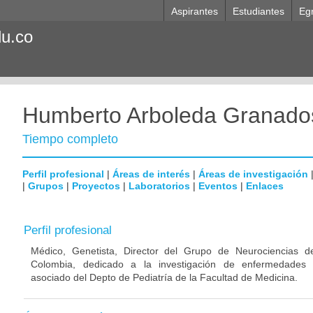
Aspirantes
Estudiantes
Eg
du.co
Humberto Arboleda Granado
Tiempo completo
Perfil profesional
|
Áreas de interés
|
Áreas de investigación
|
Grupos
|
Proyectos
|
Laboratorios
|
Eventos
|
Enlaces
Perfil profesional
Médico, Genetista, Director del Grupo de Neurociencias d
Colombia, dedicado a la investigación de enfermedades n
asociado del Depto de Pediatría de la Facultad de Medicina.