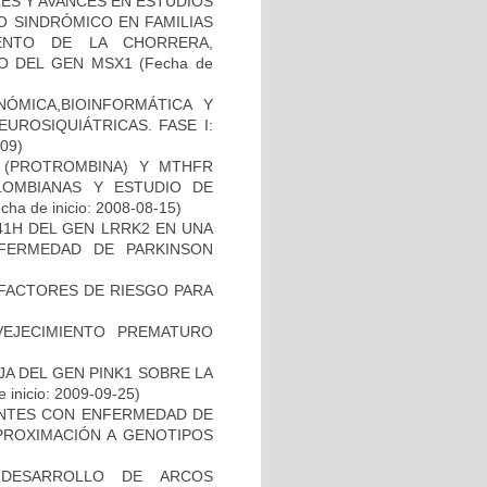
ES Y AVANCES EN ESTUDIOS
O SINDRÓMICO EN FAMILIAS
ENTO DE LA CHORRERA,
O DEL GEN MSX1
(Fecha de
ÓMICA,BIOINFORMÁTICA Y
UROSIQUIÁTRICAS. FASE I:
-09)
I (PROTROMBINA) Y MTHFR
LOMBIANAS Y ESTUDIO DE
cha de inicio: 2008-08-15)
41H DEL GEN LRRK2 EN UNA
FERMEDAD DE PARKINSON
E FACTORES DE RIESGO PARA
EJECIMIENTO PREMATURO
AJA DEL GEN PINK1 SOBRE LA
 inicio: 2009-09-25)
IENTES CON ENFERMEDAD DE
PROXIMACIÓN A GENOTIPOS
 DESARROLLO DE ARCOS