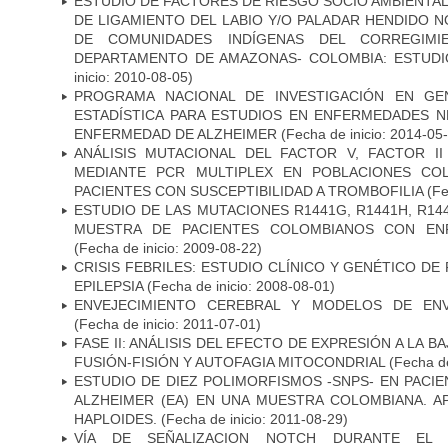
ESTUDIO DE FACTORES DE RIESGO SOCIO AMBIENTAL
DE LIGAMIENTO DEL LABIO Y/O PALADAR HENDIDO N
DE COMUNIDADES INDÍGENAS DEL CORREGIMI
DEPARTAMENTO DE AMAZONAS- COLOMBIA: ESTUDI
inicio: 2010-08-05)
PROGRAMA NACIONAL DE INVESTIGACIÓN EN GEN
ESTADÍSTICA PARA ESTUDIOS EN ENFERMEDADES NE
ENFERMEDAD DE ALZHEIMER
(Fecha de inicio: 2014-05
ANÁLISIS MUTACIONAL DEL FACTOR V, FACTOR I
MEDIANTE PCR MULTIPLEX EN POBLACIONES CO
PACIENTES CON SUSCEPTIBILIDAD A TROMBOFILIA
(Fe
ESTUDIO DE LAS MUTACIONES R1441G, R1441H, R14
MUESTRA DE PACIENTES COLOMBIANOS CON EN
(Fecha de inicio: 2009-08-22)
CRISIS FEBRILES: ESTUDIO CLÍNICO Y GENÉTICO D
EPILEPSIA
(Fecha de inicio: 2008-08-01)
ENVEJECIMIENTO CEREBRAL Y MODELOS DE ENV
(Fecha de inicio: 2011-07-01)
FASE II: ANÁLISIS DEL EFECTO DE EXPRESIÓN A LA B
FUSIÓN-FISIÓN Y AUTOFAGIA MITOCONDRIAL
(Fecha de
ESTUDIO DE DIEZ POLIMORFISMOS -SNPS- EN PAC
ALZHEIMER (EA) EN UNA MUESTRA COLOMBIANA. A
HAPLOIDES.
(Fecha de inicio: 2011-08-29)
VÍA DE SEÑALIZACION NOTCH DURANTE EL