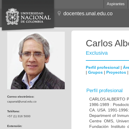
Aspirantes
docentes.unal.edu.co
Carlos Alb
Exclusiva
Perfil profesional
|
Áre
|
Grupos
|
Proyectos
Perfil profesional
Correo electrónico:
CARLOS ALBERTO PAR
caparral@unal.edu.co
1986-1989 : Posdocto
CA. USA. 1991-1996: 
Teléfono:
Department of Inmuno
+57 (1) 316 5000
Centre OMS, Univers
Fundación Instituto
Extensión: