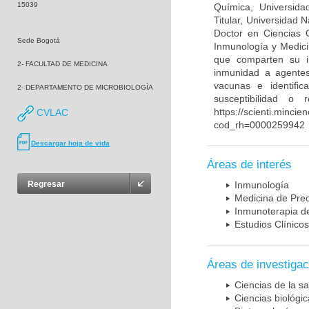
15039
Química, Universida
Titular, Universidad
Doctor en Ciencias 
Sede Bogotá
Inmunología y Medici
que comparten su in
2- FACULTAD DE MEDICINA
inmunidad a agentes 
vacunas e identifi
2- DEPARTAMENTO DE MICROBIOLOGÍA
susceptibilidad o
https://scienti.mincie
CVLAC
cod_rh=0000259942
Descargar hoja de vida
Áreas de interés
Regresar
Inmunología
Medicina de Prec
Inmunoterapia d
Estudios Clínicos
Áreas de investigac
Ciencias de la sa
Ciencias biológi