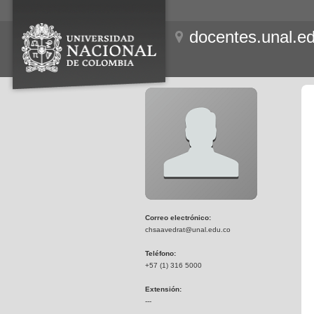
docentes.unal.e
Correo electrónico:
chsaavedrat@unal.edu.co
Teléfono:
+57 (1) 316 5000
Extensión:
---