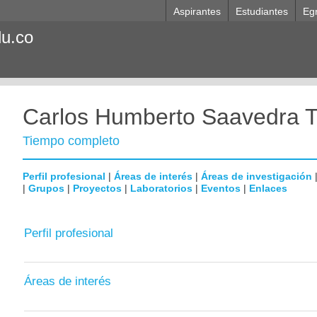
Aspirantes
Estudiantes
Eg
du.co
Carlos Humberto Saavedra Tr
Tiempo completo
Perfil profesional
|
Áreas de interés
|
Áreas de investigación
|
Grupos
|
Proyectos
|
Laboratorios
|
Eventos
|
Enlaces
Perfil profesional
Áreas de interés