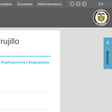
resados
Docentes
Administrativos
ES
ujillo
|
Publicaciones
|
Asignaturas