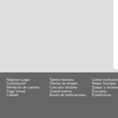
Régimen Legal
Talento humano
Correo institucio
Contratación
Ofertas de empleo
Redes Sociales
Rendición de cuentas
Concurso docente
Quejas y reclam
Pago Virtual
Control interno
Encuesta
Calidad
Buzón de notificaciones
Estadísticas