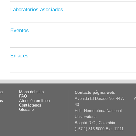
Laboratorios asociados
Eventos
Enlaces
nal
Mapa del sitio
Contacto página web:
FAQ
Avenida El Dorado No. 44 A -
A
os
Atención en línea
40
Contáctenos
Glosario
Edif. Hemeroteca Nacional
Universitaria
Bogotá D.C., Colombia
(+57 1) 316 5000 Ext. 11111