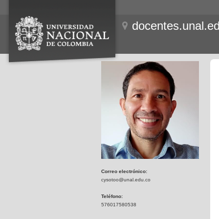
docentes.unal.e
Correo electrónico:
cysotoo@unal.edu.co
Teléfono:
576017580538