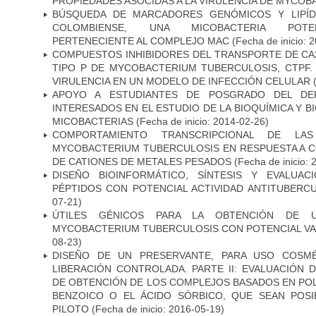
PROPIEDADES ASOCIDAS A LA VIRULENCIA DE MYCO
BÚSQUEDA DE MARCADORES GENÓMICOS Y LIPÍD
COLOMBIENSE, UNA MICOBACTERIA POTEN
PERTENECIENTE AL COMPLEJO MAC
(Fecha de inicio: 
COMPUESTOS INHIBIDORES DEL TRANSPORTE DE CA
TIPO P DE MYCOBACTERIUM TUBERCULOSIS, CTPF.
VIRULENCIA EN UN MODELO DE INFECCIÓN CELULAR
(
APOYO A ESTUDIANTES DE POSGRADO DEL DE
INTERESADOS EN EL ESTUDIO DE LA BIOQUÍMICA Y 
MICOBACTERIAS
(Fecha de inicio: 2014-02-26)
COMPORTAMIENTO TRANSCRIPCIONAL DE LA
MYCOBACTERIUM TUBERCULOSIS EN RESPUESTA A 
DE CATIONES DE METALES PESADOS
(Fecha de inicio: 
DISEÑO BIOINFORMÁTICO, SÍNTESIS Y EVALUAC
PÉPTIDOS CON POTENCIAL ACTIVIDAD ANTITUBERC
07-21)
ÚTILES GÉNICOS PARA LA OBTENCIÓN DE 
MYCOBACTERIUM TUBERCULOSIS CON POTENCIAL V
08-23)
DISEÑO DE UN PRESERVANTE, PARA USO COSMÉ
LIBERACIÓN CONTROLADA. PARTE II: EVALUACIÓN
DE OBTENCIÓN DE LOS COMPLEJOS BASADOS EN POL
BENZOICO O EL ÁCIDO SÓRBICO, QUE SEAN POSI
PILOTO
(Fecha de inicio: 2016-05-19)