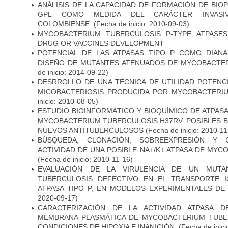
ANÁLISIS DE LA CAPACIDAD DE FORMACIÓN DE BIO
GPL COMO MEDIDA DEL CARÁCTER INVASI
COLOMBIENSE.
(Fecha de inicio: 2010-09-03)
MYCOBACTERIUM TUBERCULOSIS P-TYPE ATPASES
DRUG OR VACCINES DEVELOPMENT
POTENCIAL DE LAS ATPASAS TIPO P COMO DIAN
DISEÑO DE MUTANTES ATENUADOS DE MYCOBACTE
de inicio: 2014-09-22)
DESRROLLO DE UNA TÉCNICA DE UTILIDAD POTENC
MICOBACTERIOSIS PRODUCIDA POR MYCOBACTERI
inicio: 2010-08-05)
ESTUDIO BIOINFORMÁTICO Y BIOQUÍMICO DE ATPASA
MYCOBACTERIUM TUBERCULOSIS H37RV: POSIBLES B
NUEVOS ANTITUBERCULOSOS
(Fecha de inicio: 2010-11
BÚSQUEDA, CLONACIÓN, SOBREEXPRESIÓN Y 
ACTIVIDAD DE UNA POSIBLE NA+/K+ ATPASA DE MY
(Fecha de inicio: 2010-11-16)
EVALUACIÓN DE LA VIRULENCIA DE UN MUTA
TUBERCULOSIS DEFECTIVO EN EL TRANSPORTE 
ATPASA TIPO P, EN MODELOS EXPERIMENTALES DE
2020-09-17)
CARACTERIZACIÓN DE LA ACTIVIDAD ATPASA D
MEMBRANA PLASMÁTICA DE MYCOBACTERIUM TUBE
CONDICIONES DE HIPOXIA E INANICIÓN.
(Fecha de inici