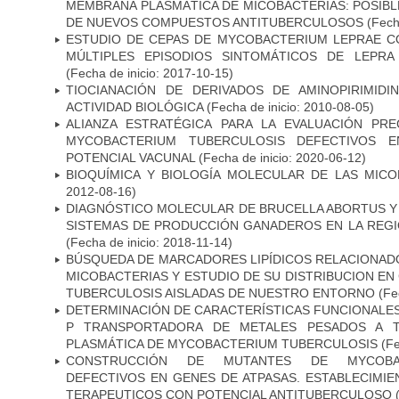
MEMBRANA PLASMÁTICA DE MICOBACTERIAS: POSIBLE
DE NUEVOS COMPUESTOS ANTITUBERCULOSOS
(Fecha
ESTUDIO DE CEPAS DE MYCOBACTERIUM LEPRAE 
MÚLTIPLES EPISODIOS SINTOMÁTICOS DE LEPRA
(Fecha de inicio: 2017-10-15)
TIOCIANACIÓN DE DERIVADOS DE AMINOPIRIMID
ACTIVIDAD BIOLÓGICA
(Fecha de inicio: 2010-08-05)
ALIANZA ESTRATÉGICA PARA LA EVALUACIÓN PR
MYCOBACTERIUM TUBERCULOSIS DEFECTIVOS E
POTENCIAL VACUNAL
(Fecha de inicio: 2020-06-12)
BIOQUÍMICA Y BIOLOGÍA MOLECULAR DE LAS MICO
2012-08-16)
DIAGNÓSTICO MOLECULAR DE BRUCELLA ABORTUS Y
SISTEMAS DE PRODUCCIÓN GANADEROS EN LA REGI
(Fecha de inicio: 2018-11-14)
BÚSQUEDA DE MARCADORES LIPÍDICOS RELACIONADO
MICOBACTERIAS Y ESTUDIO DE SU DISTRIBUCION E
TUBERCULOSIS AISLADAS DE NUESTRO ENTORNO
(Fec
DETERMINACIÓN DE CARACTERÍSTICAS FUNCIONALES 
P TRANSPORTADORA DE METALES PESADOS A 
PLASMÁTICA DE MYCOBACTERIUM TUBERCULOSIS
(Fe
CONSTRUCCIÓN DE MUTANTES DE MYCOBAC
DEFECTIVOS EN GENES DE ATPASAS. ESTABLECIMI
TERAPEUTICOS CON POTENCIAL ANTITUBERCULOSO
(