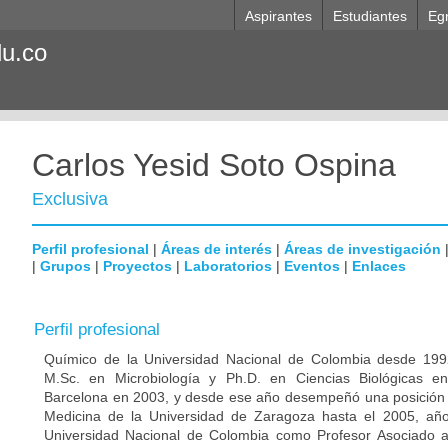
Aspirantes
Estudiantes
Eg
du.co
Carlos Yesid Soto Ospina
Exclusiva
Perfil profesional
|
Áreas de interés
|
Áreas de investigación
|
Grupos
|
Proyectos
|
Laboratorios
|
Eventos
|
Enlaces
Perfil profesional
Químico de la Universidad Nacional de Colombia desde 1992
M.Sc. en Microbiología y Ph.D. en Ciencias Biológicas e
Barcelona en 2003, y desde ese año desempeñó una posición p
Medicina de la Universidad de Zaragoza hasta el 2005, año
Universidad Nacional de Colombia como Profesor Asociado 