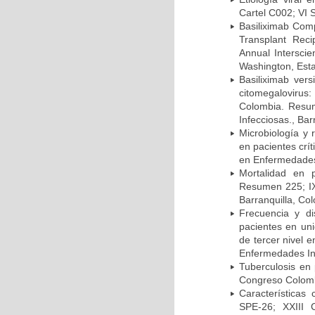
Cartel C002; VI 
Basiliximab Comp
Transplant Reci
Annual Intersci
Washington, Est
Basiliximab vers
citomegalovirus:
Colombia. Resum
Infecciosas., Ba
Microbiología y 
en pacientes crí
en Enfermedades 
Mortalidad en 
Resumen 225; IX
Barranquilla, Co
Frecuencia y d
pacientes en uni
de tercer nivel 
Enfermedades Inf
Tuberculosis en
Congreso Colomb
Características
SPE-26; XXIII 