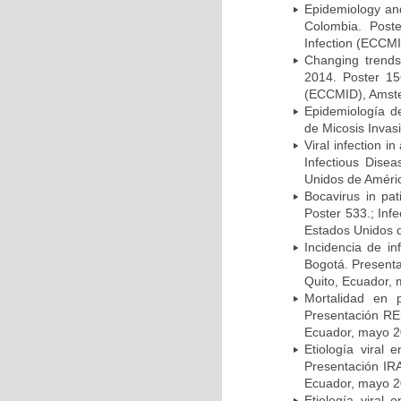
Epidemiology and 
Colombia. Post
Infection (ECCMI
Changing trends
2014. Poster 15
(ECCMID), Amster
Epidemiología d
de Micosis Invas
Viral infection i
Infectious Dise
Unidos de Améric
Bocavirus in pat
Poster 533.; Inf
Estados Unidos d
Incidencia de i
Bogotá. Presenta
Quito, Ecuador,
Mortalidad en 
Presentación RE
Ecuador, mayo 2
Etiología viral
Presentación IRA
Ecuador, mayo 2
Etiología viral