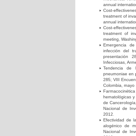
annual internati
Cost-effectivene
treatment of inv
annual internati
Cost-effectiven
treatment of in
meeting, Washing
Emergencia de 
infección del t
presentación 2
Infecciosas, Arm
Tendencia de l
pneumoniae en p
285; VIII Encuen
Colombia, mayo 
Farmacocinétic
hematológicas y n
de Cancerología,
Nacional de Inv
2012.
Efectividad de l
alogénico de me
Nacional de Inv