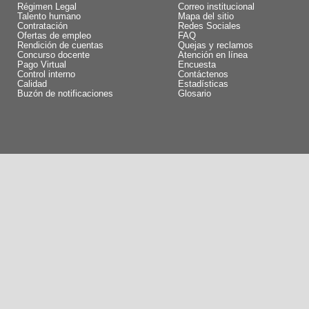
Régimen Legal
Correo institucional
Talento humano
Mapa del sitio
Contratación
Redes Sociales
Ofertas de empleo
FAQ
Rendición de cuentas
Quejas y reclamos
Concurso docente
Atención en línea
Pago Virtual
Encuesta
Control interno
Contáctenos
Calidad
Estadísticas
Buzón de notificaciones
Glosario