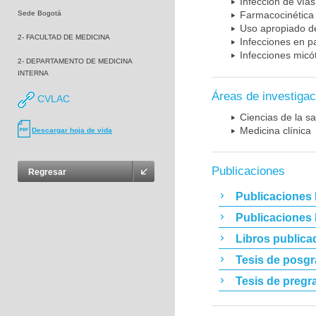
Infección de vías
Sede Bogotá
Farmacocinética 
Uso apropiado d
2- FACULTAD DE MEDICINA
Infecciones en p
Infecciones micó
2- DEPARTAMENTO DE MEDICINA
INTERNA
Áreas de investigac
CVLAC
Ciencias de la sa
Medicina clínica
Descargar hoja de vida
Publicaciones
Regresar
Publicaciones 
Publicaciones
Libros publica
Tesis de posg
Tesis de pregr