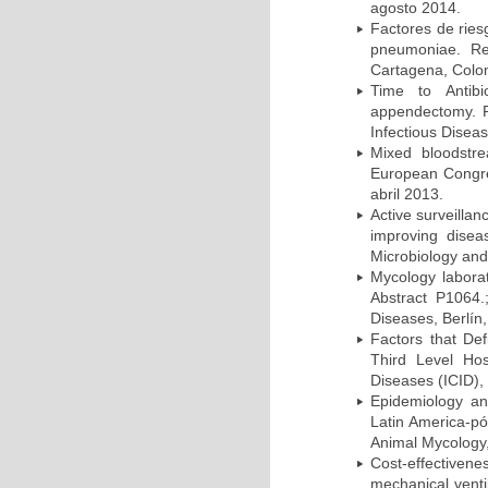
agosto 2014.
Factores de ries
pneumoniae. Re
Cartagena, Colo
Time to Antibio
appendectomy. P
Infectious Disea
Mixed bloodstr
European Congres
abril 2013.
Active surveillan
improving dise
Microbiology and 
Mycology laborat
Abstract P1064.
Diseases, Berlín,
Factors that Def
Third Level Hos
Diseases (ICID), 
Epidemiology and
Latin America-pó
Animal Mycology,
Cost-effectivene
mechanical vent