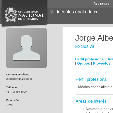
Aspirantes
docentes.unal.edu.co
Jorge Albe
Exclusiva
Perfil profesional
|
Áre
|
Grupos
|
Proyectos
Correo electrónico:
Perfil profesional
jacortesl@unal.edu.co
Médico especialista e
Teléfono:
+57 (1) 316 5000
Extensión:
Áreas de interés
15011
Neumonía por vi