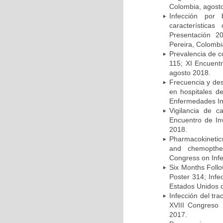
Colombia, agost
Infección por 
característica
Presentación 2
Pereira, Colombi
Prevalencia de c
115; XI Encuent
agosto 2018.
Frecuencia y des
en hospitales d
Enfermedades Inf
Vigilancia de 
Encuentro de In
2018.
Pharmacokinetics
and chemopther
Congress on Infe
Six Months Follow
Poster 314; Infe
Estados Unidos d
Infección del tra
XVIII Congreso
2017.