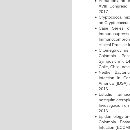
Pneumonia among 
XVIII Congreso
2017.
Cryptococcal mix
on Cryptococcus 
Case Series o
Immunosupress
Immunocompromi
clinical Practice
Citomegalovirus
Colombia. Pos
Symposium ¿ 14th
Chile, Chile, no
Neither Bacteri
Infection in Ca
America (IDSA) 
2016.
Estudio farmac
postquimiotera
Investigación en
2016.
Epidemiology and 
Colombia. Post
Infection (ECCMI