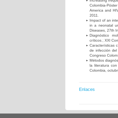
Increasing frequ
Colombia-Póster
America and HIV
2011.
Impact of an int
in a neonatal u
Diseases, 27th I
Diagnóstico mo
críticos.; XXI C
Características 
de infección del
Congreso Colombi
Métodos diagnóst
la literatura co
Colombia, octub
Enlaces