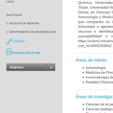
15039
Química, Universida
Titular, Universidad
Doctor en Ciencias 
Sede Bogotá
Inmunología y Medici
que comparten su in
2- FACULTAD DE MEDICINA
inmunidad a agentes 
vacunas e identifi
2- DEPARTAMENTO DE MICROBIOLOGÍA
susceptibilidad o
https://scienti.mincie
CVLAC
cod_rh=0000259942
Descargar hoja de vida
Áreas de interés
Regresar
Inmunología
Medicina de Prec
Inmunoterapia d
Estudios Clínicos
Áreas de investigac
Ciencias de la sa
Ciencias biológi