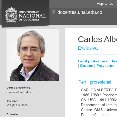
Aspirantes
docentes.unal.edu.co
Carlos Alb
Exclusiva
Perfil profesional
|
Áre
|
Grupos
|
Proyectos
Perfil profesional
Correo electrónico:
CARLOS ALBERTO PAR
caparral@unal.edu.co
1986-1989 : Posdocto
CA. USA. 1991-1996: 
Teléfono:
Department of Inmuno
+57 (1) 316 5000
Centre OMS, Univers
Fundación Instituto
Extensión: