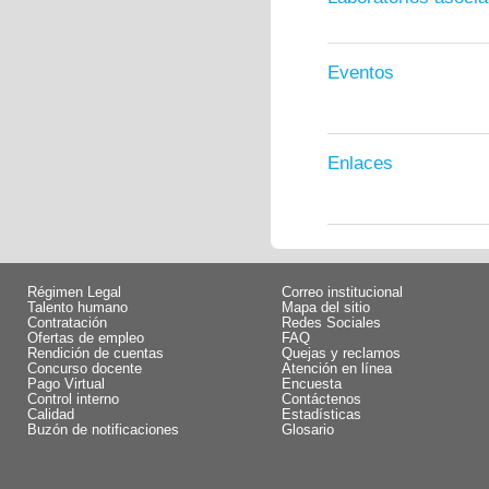
Eventos
Enlaces
Régimen Legal
Correo institucional
Talento humano
Mapa del sitio
Contratación
Redes Sociales
Ofertas de empleo
FAQ
Rendición de cuentas
Quejas y reclamos
Concurso docente
Atención en línea
Pago Virtual
Encuesta
Control interno
Contáctenos
Calidad
Estadísticas
Buzón de notificaciones
Glosario