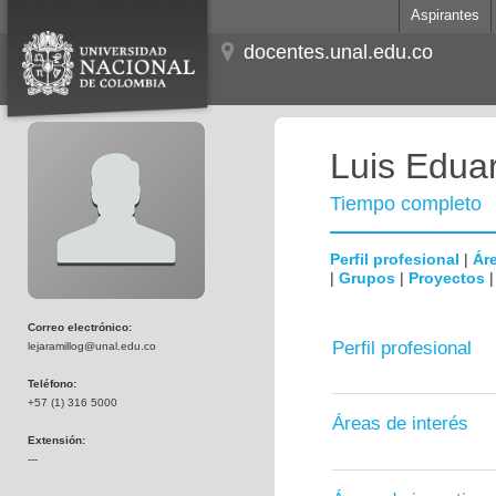
Aspirantes
docentes.unal.edu.co
Luis Edua
Tiempo completo
Perfil profesional
|
Áre
|
Grupos
|
Proyectos
Correo electrónico:
Perfil profesional
lejaramillog@unal.edu.co
Teléfono:
+57 (1) 316 5000
Áreas de interés
Extensión:
---