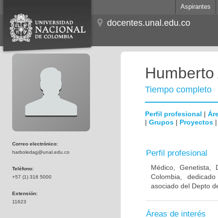
Aspirantes
docentes.unal.edu.co
Humberto 
Tiempo completo
Perfil profesional
|
Áre
|
Grupos
|
Proyectos
Correo electrónico:
Perfil profesional
harboledag@unal.edu.co
Médico, Genetista, 
Teléfono:
Colombia, dedicado
+57 (1) 316 5000
asociado del Depto de
Extensión:
11623
Áreas de interés