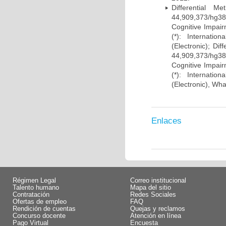
Differential 
44,909,373/hg38)
Cognitive Impairm
(*): Internati
(Electronic); Di
44,909,373/hg38)
Cognitive Impairm
(*): Internati
(Electronic), Wh
Enlaces
Régimen Legal
Correo institucional
Talento humano
Mapa del sitio
Contratación
Redes Sociales
Ofertas de empleo
FAQ
Rendición de cuentas
Quejas y reclamos
Concurso docente
Atención en línea
Pago Virtual
Encuesta