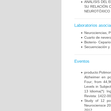
ANÁLISIS DEL 
SU RELACIÓN C
NEUROTÓXICO
Laboratorios asoci
Neurociencias, P
Cuarto de nevera
Bioterio- Cepario
Secuenciación y 
Eventos
producto:Poli
Alzheimer en po
Four; from 44,9
Levels in Subject
13 Idioma(*): In
Revista: 1422-00
Study of 12 pol
Neurociensce 20
2012.