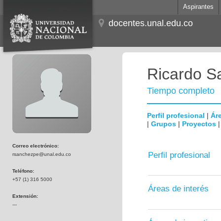
Aspirantes
docentes.unal.edu.co
Ricardo S
Tiempo completo
Perfil profesional
|
Áre
|
Grupos
|
Proyectos
Correo electrónico:
Perfil profesional
rsanchezpe@unal.edu.co
Teléfono:
+57 (1) 316 5000
Áreas de interés
Extensión:
---