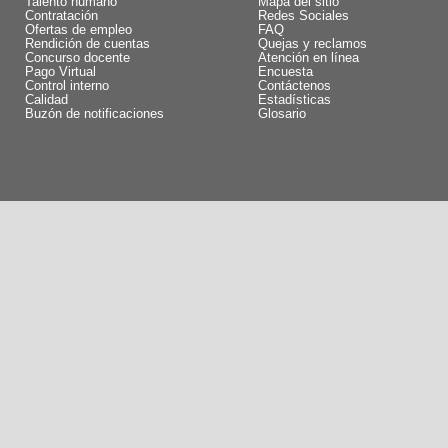
Talento humano
Mapa del sitio
Contratación
Redes Sociales
Ofertas de empleo
FAQ
Rendición de cuentas
Quejas y reclamos
Concurso docente
Atención en línea
Pago Virtual
Encuesta
Control interno
Contáctenos
Calidad
Estadísticas
Buzón de notificaciones
Glosario