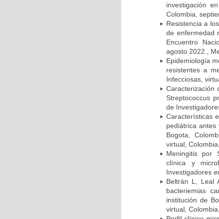
investigación e
Colombia, septi
Resistencia a lo
de enfermedad n
Encuentro Nacio
agosto 2022., Me
Epidemiología m
resistentes a m
Infecciosas, virt
Caracterización 
Streptococcus p
de Investigadore
Características 
pediátrica antes
Bogota, Colombi
virtual, Colombi
Meningitis por
clínica y micr
Investigadores e
Beltrán L, Leal
bacteriemias c
institución de B
virtual, Colombi
Perfil clínico m