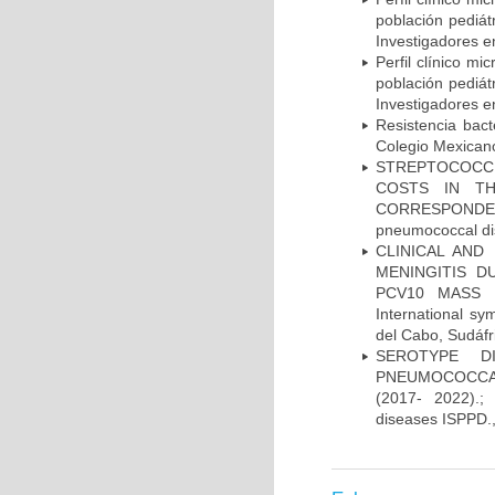
población pediá
Investigadores e
Perfil clínico m
población pediá
Investigadores e
Resistencia bac
Colegio Mexicano
STREPTOCOCCU
COSTS IN TH
CORRESPONDENC
pneumococcal di
CLINICAL AND
MENINGITIS 
PCV10 MASS V
International 
del Cabo, Sudáfr
SEROTYPE DI
PNEUMOCOCCAL
(2017- 2022).;
diseases ISPPD.,