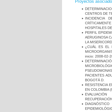
Proyectos asociad
DETERMINACI
CENTROS DE T
INCIDENCIA 
CRÍTICAMENT
HOSPITALES D
PERFIL EPIDE
AERUGINOSA CA
LA MISERICORDI
¿CUÁL ES EL 
MICROORGANIS
inicio: 2008-02-2
DETERMINAC
MICROBIOLÓG
PSEUDOMONA
PACIENTES AD
BOGOTÁ D.
RESISTENCIA 
EN COLOMBIA
(
EVALUACIÓN
RECUPERACIÓN
DIAGNÓSTICO 
EPIDEMIOLÓG