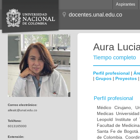
Aspirantes
docentes.unal.edu.co
Aura Lucia
Tiempo completo
Perfil profesional
|
Áre
|
Grupos
|
Proyectos
Perfil profesional
Correo electrónico:
Médico Cirujano, Un
allealc@unal.edu.co
Medicas Universidad 
Leopold Institute of
Teléfono:
Facultad de Medicina
6013165000
Santa Fe de Bogotá. I
de Colombia. Coordin
Extensión: