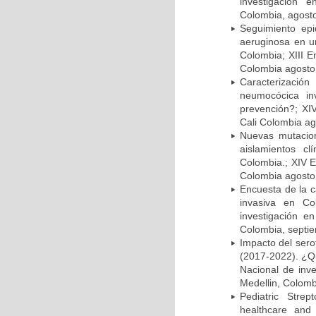
investigación 
Colombia, agost
Seguimiento ep
aeruginosa en un
Colombia; XIII E
Colombia agosto 
Caracterizació
neumocócica in
prevención?; XI
Cali Colombia ag
Nuevas mutacion
aislamientos c
Colombia.; XIV E
Colombia agosto 
Encuesta de la 
invasiva en Co
investigación e
Colombia, septi
Impacto del sero
(2017-2022). ¿Q
Nacional de inv
Medellin, Colomb
Pediatric Stre
healthcare and 