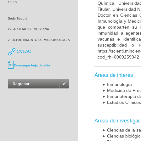
15039
Química, Universida
Titular, Universidad
Doctor en Ciencias 
Sede Bogotá
Inmunología y Medici
que comparten su in
2- FACULTAD DE MEDICINA
inmunidad a agentes 
vacunas e identifi
2- DEPARTAMENTO DE MICROBIOLOGÍA
susceptibilidad o
https://scienti.mincie
CVLAC
cod_rh=0000259942
Descargar hoja de vida
Áreas de interés
Regresar
Inmunología
Medicina de Prec
Inmunoterapia d
Estudios Clínicos
Áreas de investigac
Ciencias de la sa
Ciencias biológi