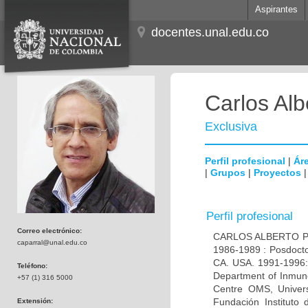
Aspirantes
docentes.unal.edu.co
Carlos Alb
Exclusiva
Perfil profesional
|
Áre
|
Grupos
|
Proyectos
Perfil profesional
Correo electrónico:
CARLOS ALBERTO PAR
caparral@unal.edu.co
1986-1989 : Posdocto
CA. USA. 1991-1996: 
Teléfono:
Department of Inmuno
+57 (1) 316 5000
Centre OMS, Univers
Fundación Instituto
Extensión: