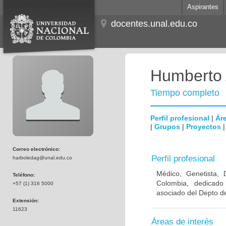
Aspirantes
docentes.unal.edu.co
Humberto 
Tiempo completo
Perfil profesional
|
Áre
|
Grupos
|
Proyectos
Correo electrónico:
Perfil profesional
harboledag@unal.edu.co
Médico, Genetista, 
Teléfono:
Colombia, dedicado
+57 (1) 316 5000
asociado del Depto de
Extensión:
11623
Áreas de interés