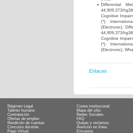
Differential 
44,909,373/hg38)
Cognitive Impairm
(*): Internati
(Electronic); Di
44,909,373/hg38)
Cognitive Impairm
(*): Internati
(Electronic), Wh
Enlaces
Régimen Legal
Correo institucional
Talento humano
Mapa del sitio
Contratación
Redes Sociales
Ofertas de empleo
FAQ
Rendición de cuentas
Quejas y reclamos
Concurso docente
Atención en línea
Pago Virtual
Encuesta