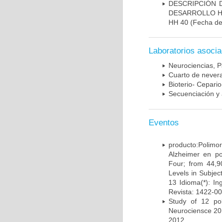
DESCRIPCIÓN 
DESARROLLO HI
HH 40
(Fecha de 
Laboratorios asoci
Neurociencias, P
Cuarto de nevera
Bioterio- Cepario
Secuenciación y 
Eventos
producto:Poli
Alzheimer en po
Four; from 44,9
Levels in Subject
13 Idioma(*): In
Revista: 1422-00
Study of 12 pol
Neurociensce 20
2012.