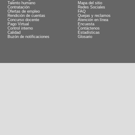
Talento humano
Mapa del sitio
Contratación
Redes Sociales
Ofertas de empleo
FAQ
Rendición de cuentas
Quejas y reclamos
Concurso docente
Atención en línea
Pago Virtual
Encuesta
Control interno
Contáctenos
Calidad
Estadísticas
Buzón de notificaciones
Glosario