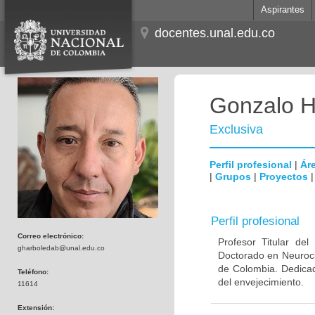
Aspirantes
docentes.unal.edu.co
Gonzalo H
Exclusiva
Perfil profesional
|
Áre
|
Grupos
|
Proyectos
Perfil profesional
Correo electrónico:
Profesor Titular de
gharboledab@unal.edu.co
Doctorado en Neuroci
de Colombia. Dedicad
Teléfono:
del envejecimiento.
11614
Extensión: