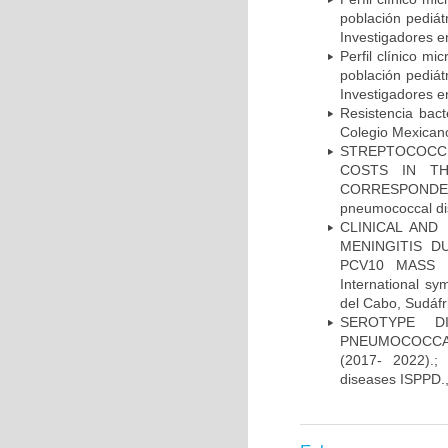
población pediá
Investigadores e
Perfil clínico m
población pediá
Investigadores e
Resistencia bac
Colegio Mexicano
STREPTOCOCCU
COSTS IN TH
CORRESPONDENC
pneumococcal di
CLINICAL AND
MENINGITIS 
PCV10 MASS V
International 
del Cabo, Sudáfr
SEROTYPE DI
PNEUMOCOCCAL
(2017- 2022).;
diseases ISPPD.,