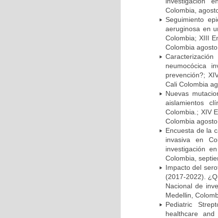
investigación 
Colombia, agost
Seguimiento ep
aeruginosa en un
Colombia; XIII E
Colombia agosto 
Caracterizació
neumocócica in
prevención?; XI
Cali Colombia ag
Nuevas mutacion
aislamientos c
Colombia.; XIV E
Colombia agosto 
Encuesta de la 
invasiva en Co
investigación e
Colombia, septi
Impacto del sero
(2017-2022). ¿Q
Nacional de inv
Medellin, Colomb
Pediatric Stre
healthcare and 