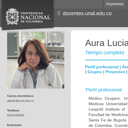
Aspirantes
docentes.unal.edu.co
Aura Lucia
Tiempo completo
Perfil profesional
|
Áre
|
Grupos
|
Proyectos
Perfil profesional
Correo electrónico:
Médico Cirujano, Un
allealc@unal.edu.co
Medicas Universidad 
Leopold Institute of
Teléfono:
Facultad de Medicina
6013165000
Santa Fe de Bogotá. I
de Colombia. Coordin
Extensión: