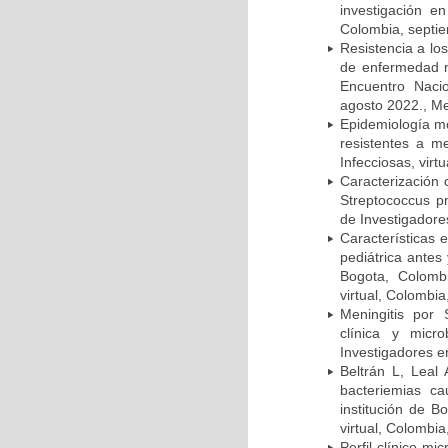
investigación e
Colombia, septi
Resistencia a lo
de enfermedad n
Encuentro Nacio
agosto 2022., Me
Epidemiología m
resistentes a m
Infecciosas, virt
Caracterización 
Streptococcus p
de Investigadore
Características 
pediátrica antes
Bogota, Colombi
virtual, Colombi
Meningitis por
clínica y micr
Investigadores e
Beltrán L, Leal
bacteriemias c
institución de B
virtual, Colombi
Perfil clínico m