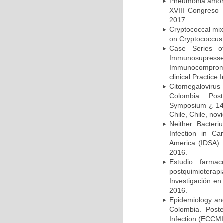
Pneumonia among 
XVIII Congreso
2017.
Cryptococcal mix
on Cryptococcus 
Case Series o
Immunosupress
Immunocompromi
clinical Practice
Citomegalovirus
Colombia. Pos
Symposium ¿ 14th
Chile, Chile, no
Neither Bacteri
Infection in Ca
America (IDSA) 
2016.
Estudio farmac
postquimiotera
Investigación en
2016.
Epidemiology and 
Colombia. Post
Infection (ECCMI