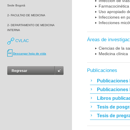
Infección de vías
Sede Bogotá
Farmacocinética 
Uso apropiado d
2- FACULTAD DE MEDICINA
Infecciones en p
Infecciones micó
2- DEPARTAMENTO DE MEDICINA
INTERNA
Áreas de investigac
CVLAC
Ciencias de la sa
Medicina clínica
Descargar hoja de vida
Publicaciones
Regresar
Publicaciones 
Publicaciones
Libros publica
Tesis de posg
Tesis de pregr