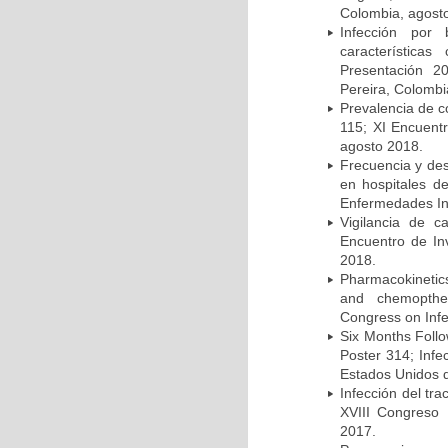
Colombia, agost
Infección por 
característica
Presentación 2
Pereira, Colombi
Prevalencia de c
115; XI Encuent
agosto 2018.
Frecuencia y des
en hospitales d
Enfermedades Inf
Vigilancia de 
Encuentro de In
2018.
Pharmacokinetics
and chemopther
Congress on Infe
Six Months Follow
Poster 314; Infe
Estados Unidos d
Infección del tra
XVIII Congreso
2017.