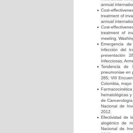
annual internati
Cost-effectivene
treatment of inv
annual internati
Cost-effectiven
treatment of in
meeting, Washing
Emergencia de 
infección del t
presentación 2
Infecciosas, Arm
Tendencia de l
pneumoniae en p
285; VIII Encuen
Colombia, mayo 
Farmacocinétic
hematológicas y n
de Cancerología,
Nacional de Inv
2012.
Efectividad de l
alogénico de me
Nacional de Inv