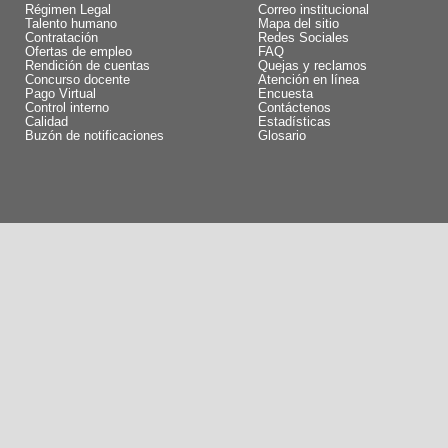
Régimen Legal
Correo institucional
Talento humano
Mapa del sitio
Contratación
Redes Sociales
Ofertas de empleo
FAQ
Rendición de cuentas
Quejas y reclamos
Concurso docente
Atención en línea
Pago Virtual
Encuesta
Control interno
Contáctenos
Calidad
Estadísticas
Buzón de notificaciones
Glosario