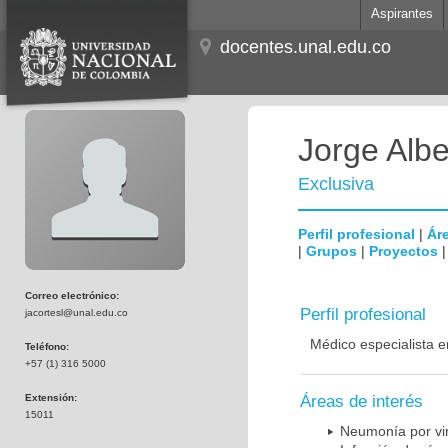
Aspirantes
docentes.unal.edu.co
Jorge Albe
Exclusiva
Perfil profesional
|
Áre
|
Grupos
|
Proyectos
Correo electrónico:
Perfil profesional
jacortesl@unal.edu.co
Médico especialista e
Teléfono:
+57 (1) 316 5000
Extensión:
Áreas de interés
15011
Neumonía por vi