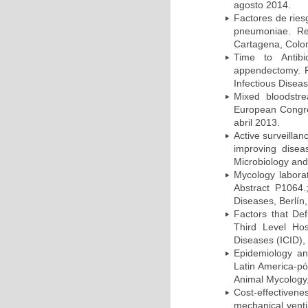
agosto 2014.
Factores de ries
pneumoniae. Re
Cartagena, Colo
Time to Antibio
appendectomy. P
Infectious Disea
Mixed bloodstr
European Congres
abril 2013.
Active surveillan
improving dise
Microbiology and 
Mycology laborat
Abstract P1064.
Diseases, Berlín,
Factors that Def
Third Level Hos
Diseases (ICID), 
Epidemiology and
Latin America-pó
Animal Mycology,
Cost-effectivene
mechanical vent