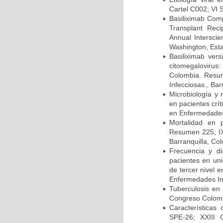
Cartel C002; VI 
Basiliximab Comp
Transplant Reci
Annual Intersci
Washington, Est
Basiliximab vers
citomegalovirus:
Colombia. Resum
Infecciosas., Ba
Microbiología y 
en pacientes crí
en Enfermedades 
Mortalidad en 
Resumen 225; IX
Barranquilla, Co
Frecuencia y d
pacientes en uni
de tercer nivel 
Enfermedades Inf
Tuberculosis en
Congreso Colomb
Características
SPE-26; XXIII 