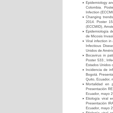
Epidemiology and 
Colombia. Post
Infection (ECCMI
Changing trends
2014. Poster 15
(ECCMID), Amster
Epidemiología d
de Micosis Invas
Viral infection i
Infectious Dise
Unidos de Améric
Bocavirus in pat
Poster 533.; Inf
Estados Unidos d
Incidencia de i
Bogotá. Presenta
Quito, Ecuador,
Mortalidad en 
Presentación RE
Ecuador, mayo 2
Etiología viral
Presentación IRA
Ecuador, mayo 2
Etiología viral