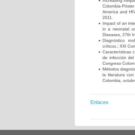
Increasing frequ
Colombia-Póster
America and HIV
2011.
Impact of an int
in a neonatal u
Diseases, 27th I
Diagnóstico mo
críticos.; XXI C
Características 
de infección del
Congreso Colombi
Métodos diagnóst
la literatura co
Colombia, octub
Enlaces