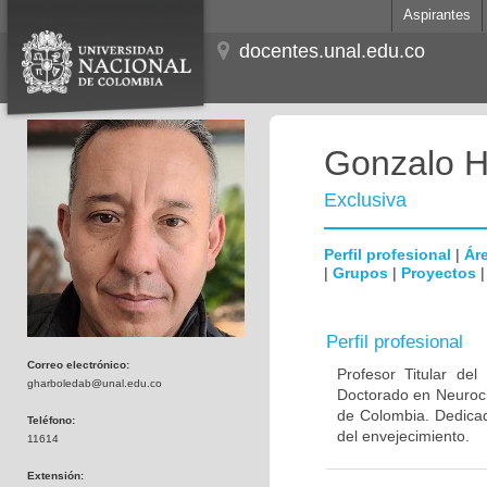
Aspirantes
docentes.unal.edu.co
Gonzalo H
Exclusiva
Perfil profesional
|
Áre
|
Grupos
|
Proyectos
Perfil profesional
Correo electrónico:
Profesor Titular de
gharboledab@unal.edu.co
Doctorado en Neuroci
de Colombia. Dedicad
Teléfono:
del envejecimiento.
11614
Extensión: