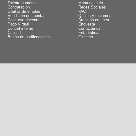
Talento humano
Mapa del sitio
Contratación
Redes Sociales
Ofertas de empleo
FAQ
Rendición de cuentas
Quejas y reclamos
Concurso docente
Atención en línea
Pago Virtual
Encuesta
Control interno
Contáctenos
Calidad
Estadísticas
Buzón de notificaciones
Glosario