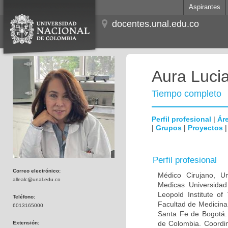
Aspirantes
docentes.unal.edu.co
Aura Lucia
Tiempo completo
Perfil profesional
|
Áre
|
Grupos
|
Proyectos
Perfil profesional
Correo electrónico:
Médico Cirujano, Un
allealc@unal.edu.co
Medicas Universidad 
Leopold Institute of
Teléfono:
Facultad de Medicina
6013165000
Santa Fe de Bogotá. I
de Colombia. Coordin
Extensión: