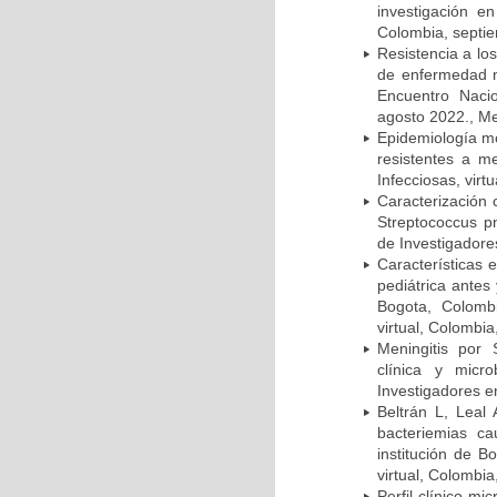
investigación e
Colombia, septi
Resistencia a lo
de enfermedad n
Encuentro Nacio
agosto 2022., Me
Epidemiología m
resistentes a m
Infecciosas, virt
Caracterización 
Streptococcus p
de Investigadore
Características 
pediátrica antes
Bogota, Colombi
virtual, Colombi
Meningitis por
clínica y micr
Investigadores e
Beltrán L, Leal
bacteriemias c
institución de B
virtual, Colombi
Perfil clínico m