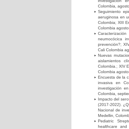
investigación 
Colombia, agost
Seguimiento ep
aeruginosa en un
Colombia; XIII E
Colombia agosto 
Caracterizació
neumocócica in
prevención?; XI
Cali Colombia ag
Nuevas mutacion
aislamientos c
Colombia.; XIV E
Colombia agosto 
Encuesta de la 
invasiva en Co
investigación e
Colombia, septi
Impacto del sero
(2017-2022). ¿Q
Nacional de inv
Medellin, Colomb
Pediatric Stre
healthcare and 