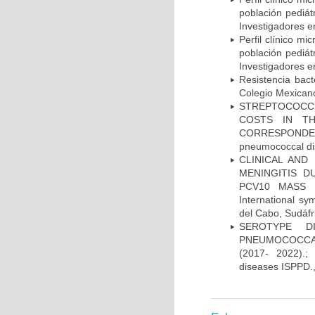
población pediá
Investigadores e
Perfil clínico m
población pediá
Investigadores e
Resistencia bac
Colegio Mexicano
STREPTOCOCCU
COSTS IN TH
CORRESPONDENC
pneumococcal di
CLINICAL AND
MENINGITIS 
PCV10 MASS V
International 
del Cabo, Sudáfr
SEROTYPE DI
PNEUMOCOCCAL
(2017- 2022).;
diseases ISPPD.,