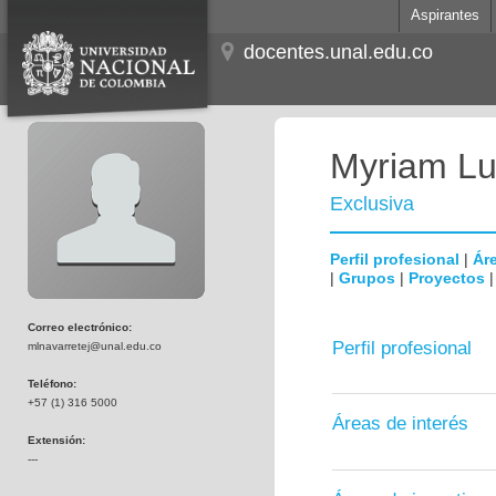
Aspirantes
docentes.unal.edu.co
Myriam Lu
Exclusiva
Perfil profesional
|
Áre
|
Grupos
|
Proyectos
Correo electrónico:
Perfil profesional
mlnavarretej@unal.edu.co
Teléfono:
+57 (1) 316 5000
Áreas de interés
Extensión:
---