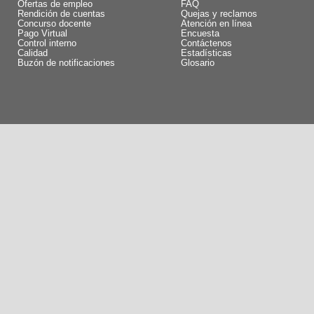
Ofertas de empleo
FAQ
Rendición de cuentas
Quejas y reclamos
Concurso docente
Atención en línea
Pago Virtual
Encuesta
Control interno
Contáctenos
Calidad
Estadísticas
Buzón de notificaciones
Glosario