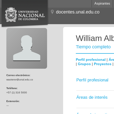
Aspirantes
docentes.unal.edu.co
William Al
Tiempo completo
Perfil profesional
|
Áre
|
Grupos
|
Proyectos
Correo electrónico:
Perfil profesional
waoteror@unal.edu.co
Teléfono:
+57 (1) 316 5000
Áreas de interés
Extensión:
---