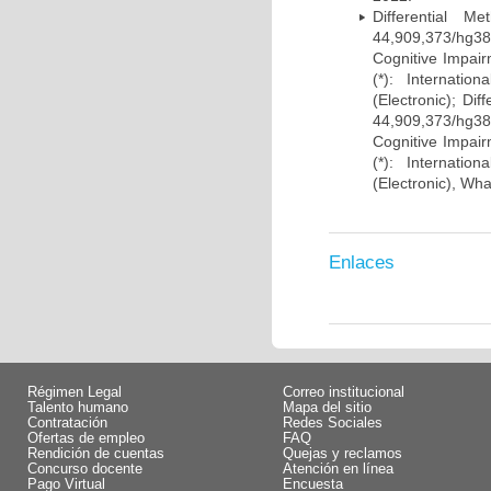
Differential 
44,909,373/hg38)
Cognitive Impairm
(*): Internati
(Electronic); Di
44,909,373/hg38)
Cognitive Impairm
(*): Internati
(Electronic), Wh
Enlaces
Régimen Legal
Correo institucional
Talento humano
Mapa del sitio
Contratación
Redes Sociales
Ofertas de empleo
FAQ
Rendición de cuentas
Quejas y reclamos
Concurso docente
Atención en línea
Pago Virtual
Encuesta