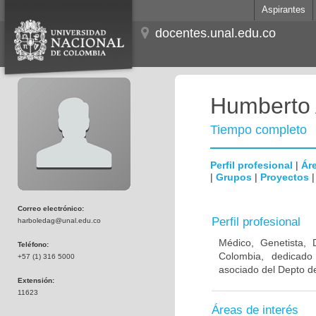
Aspirantes
docentes.unal.edu.co
Humberto 
Tiempo completo
Perfil profesional
|
Áre
|
Grupos
|
Proyectos
Correo electrónico:
Perfil profesional
harboledag@unal.edu.co
Médico, Genetista, 
Teléfono:
Colombia, dedicado
+57 (1) 316 5000
asociado del Depto de
Extensión:
11623
Áreas de interés