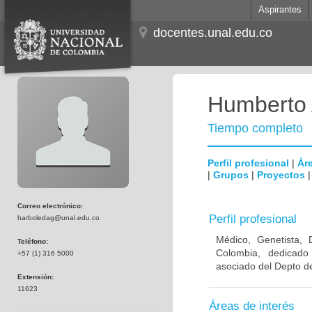
Aspirantes
docentes.unal.edu.co
Humberto 
Tiempo completo
Perfil profesional
|
Áre
|
Grupos
|
Proyectos
Correo electrónico:
Perfil profesional
harboledag@unal.edu.co
Médico, Genetista, 
Teléfono:
Colombia, dedicado
+57 (1) 316 5000
asociado del Depto de
Extensión:
11623
Áreas de interés