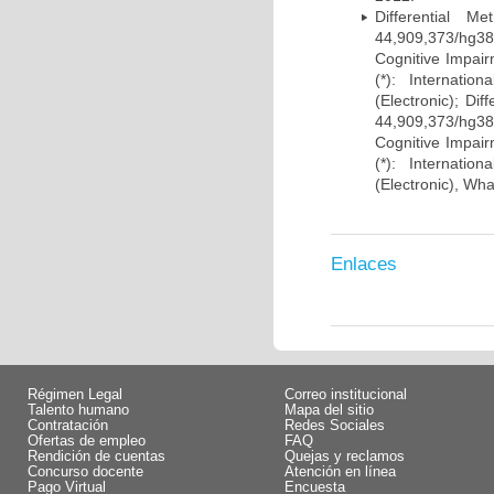
Differential 
44,909,373/hg38)
Cognitive Impairm
(*): Internati
(Electronic); Di
44,909,373/hg38)
Cognitive Impairm
(*): Internati
(Electronic), Wh
Enlaces
Régimen Legal
Correo institucional
Talento humano
Mapa del sitio
Contratación
Redes Sociales
Ofertas de empleo
FAQ
Rendición de cuentas
Quejas y reclamos
Concurso docente
Atención en línea
Pago Virtual
Encuesta