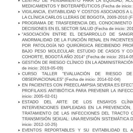
CENTRO DE PENSAMIENTO PARA LA EQUIDAD, AC
MEDICAMENTOS Y BIOTERAPÉUTICOS
(Fecha de inicio
VIGILANCIA, EVITABILIDAD Y COSTOS ASOCIADOS A
LA CLÍNICA CARLOS LLERAS DE BOGOTA, 2009-2010
(F
PROGRAMA DE TRASFERENCIA DEL CONOCIMIENTO
DECISIONES EN EL SECTOR SALUD
(Fecha de inicio: 20
"ASOCIACIÓN ENTRE EL DESARROLLO DE SANGR
ANORMALIDAD DE LA FUNCIÓN RENAL EN PACIENTE
POR PATOLOGÍA NO QUIRÚRGICA RECIBIENDO PROF
BAJO PESO MOLECULAR: ESTUDIO DE CASOS Y C
COHORTE, BOGOTÁ AÑO 2014"
(Fecha de inicio: 2014-0
GESTIÓN DE RIESGO CLÍNICO EN LA ADMINISTRACI
de inicio: 2019-05-09)
CURSO TALLER "EVALUACIÓN DE RIESGO D
OBSERVACIONALES"
(Fecha de inicio: 2014-02-04)
EN PACIENTES CON PREECLAMPSIA SEVERA ES EFEC
PROFILAXIS ANTIBIÓTICA PARA PREVENIR LA INFEC
inicio: 2005-02-01)
ESTADO DEL ARTE DE LOS ENSAYOS CLÍNI
INTERVENCIONES EMPLEADAS EN LA PREVENCIÓN, 
TRATAMIENTO DE LAS INFECCIONES DEL TRACTO G
TRANSMISIÓN SEXUAL: UNA REVISIÓN SISTEMÁTICA D
inicio: 2012-10-25)
EVENTOS REPORTABLES Y SU EVITABILIDAD EL 