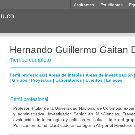
Aspirantes
Estudiantes
Eg
du.co
Hernando Guillermo Gaitan 
Tiempo completo
Perfil profesional
|
Áreas de interés
|
Áreas de investigación
|
Grupos
|
Proyectos
|
Laboratorios
|
Eventos
|
Enlaces
Perfil profesional
Profesor Titular de la Universidad Nacional de Colombia, exper
y administrativa, investigador Senior en MinCiencias. Trayect
evaluación de tecnologías y políticas en salud. Líder del gru
Políticas en Salud, clasificado en categoría A1 por el Ministeri