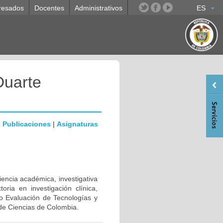
resados
Docentes
Administrativos
ES
Duarte
|
Publicaciones
|
Asignaturas
iencia académica, investigativa
oria en investigación clínica,
po Evaluación de Tecnologías y
o de Ciencias de Colombia.