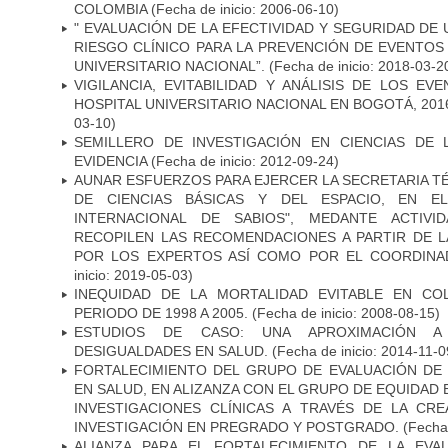
COLOMBIA
(Fecha de inicio: 2006-06-10)
" EVALUACIÓN DE LA EFECTIVIDAD Y SEGURIDAD DE
RIESGO CLÍNICO PARA LA PREVENCIÓN DE EVENTOS
UNIVERSITARIO NACIONAL”.
(Fecha de inicio: 2018-03-2
VIGILANCIA, EVITABILIDAD Y ANÁLISIS DE LOS E
HOSPITAL UNIVERSITARIO NACIONAL EN BOGOTÁ, 2016
03-10)
SEMILLERO DE INVESTIGACIÓN EN CIENCIAS DE
EVIDENCIA
(Fecha de inicio: 2012-09-24)
AUNAR ESFUERZOS PARA EJERCER LA SECRETARIA T
DE CIENCIAS BÁSICAS Y DEL ESPACIO, EN E
INTERNACIONAL DE SABIOS", MEDANTE ACTIVI
RECOPILEN LAS RECOMENDACIONES A PARTIR DE 
POR LOS EXPERTOS ASÍ COMO POR EL COORDINA
inicio: 2019-05-03)
INEQUIDAD DE LA MORTALIDAD EVITABLE EN CO
PERIODO DE 1998 A 2005.
(Fecha de inicio: 2008-08-15)
ESTUDIOS DE CASO: UNA APROXIMACIÓN A 
DESIGUALDADES EN SALUD.
(Fecha de inicio: 2014-11-0
FORTALECIMIENTO DEL GRUPO DE EVALUACIÓN DE 
EN SALUD, EN ALIZANZA CON EL GRUPO DE EQUIDAD 
INVESTIGACIONES CLÍNICAS A TRAVÉS DE LA CR
INVESTIGACIÓN EN PREGRADO Y POSTGRADO.
(Fecha 
ALIANZA PARA EL FORTALECIMIENTO DE LA EVA