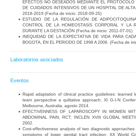
EFECTOS NO DESEADOS MEDIANTE EL PROTOCOLO 
DE CUIDADOS INTENSIVOS DE UN HOSPITAL DE ALT
2018-2019
(Fecha de inicio: 2018-09-25)
ESTUDIO DE LA REGULACIÓN DE ADIPOCITOQUIN
CONTROL DE LA HOMEOSTASIS CORPORAL Y LA RE
DURANTE LA GESTACIÓN
(Fecha de inicio: 2011-07-01)
INEQUIDAD DE LA EXPECTATIVA DE VIDA PARA CA
BOGOTA, EN EL PERIODO DE 1998 A 2006.
(Fecha de ini
Laboratorios asociados
Eventos
Rapid adaptation of clinical practice guidelines: learned
team perspective a qulitative approach; XI G-I-N Confer
Melbourne, Australia, agosto 2014.
EFECTIVENNESS OF LAPAROSCOPY IN WOMEN WIT
ABDOMINAL PAIN, RCT; INCLEN XVIII GLOBAL MEETIN
2002.
Cost-effectiveness analysis of two diagnostic approaches 
symptoms of lower genital tract infection; XX World 