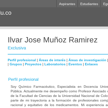
Aspirantes
Estudiantes
Eg
du.co
Ilvar Jose Muñoz Ramirez
Exclusiva
Perfil profesional
|
Áreas de interés
|
Áreas de investigación
|
Grupos
|
Proyectos
|
Laboratorios
|
Eventos
|
Enlaces
Perfil profesional
Soy Químico Farmacéutico, Especialista en Docencia Unive
Pública. Actualmente me desempeño como Profesor Asociado 
de la Facultad de Ciencias de la Universidad Nacional de Co
parte de mi trayectoria a la formación de profesionales com
racional y equitativo de los medicamentos. Mi experiencia 