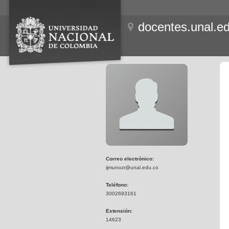
docentes.unal.e
Correo electrónico:
ijmunozr@unal.edu.co
Teléfono:
3002693161
Extensión:
14623