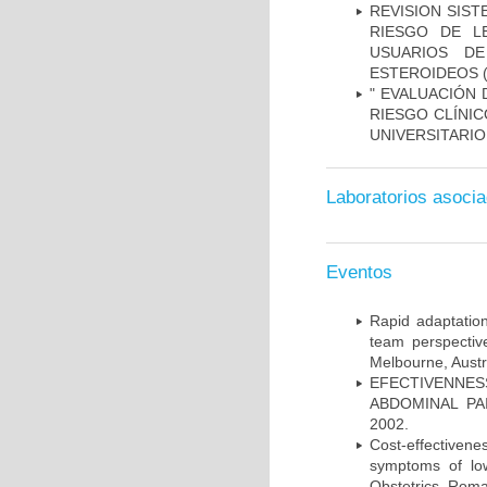
REVISION SIST
RIESGO DE L
USUARIOS DE
ESTEROIDEOS
(
" EVALUACIÓN 
RIESGO CLÍNI
UNIVERSITARIO
Laboratorios asoci
Eventos
Rapid adaptation
team perspectiv
Melbourne, Austr
EFECTIVENNE
ABDOMINAL PAI
2002.
Cost-effectivene
symptoms of low
Obstetrics, Roma,