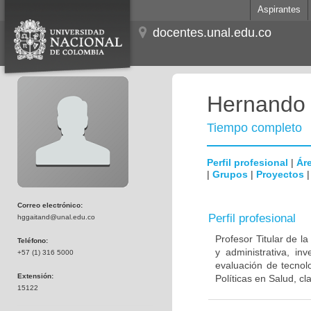
Aspirantes
docentes.unal.edu.co
Hernando 
Tiempo completo
Perfil profesional
|
Áre
|
Grupos
|
Proyectos
Correo electrónico:
Perfil profesional
hggaitand@unal.edu.co
Profesor Titular de l
Teléfono:
y administrativa, in
+57 (1) 316 5000
evaluación de tecnol
Extensión:
Políticas en Salud, cl
15122