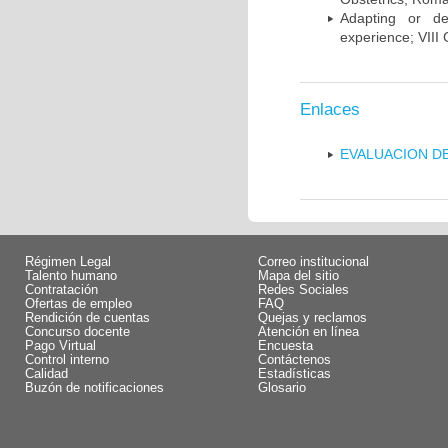
Adapting or de
experience; VIII
Enlaces
EVALUACION DE
Régimen Legal
Correo institucional
Talento humano
Mapa del sitio
Contratación
Redes Sociales
Ofertas de empleo
FAQ
Rendición de cuentas
Quejas y reclamos
Concurso docente
Atención en línea
Pago Virtual
Encuesta
Control interno
Contáctenos
Calidad
Estadísticas
Buzón de notificaciones
Glosario