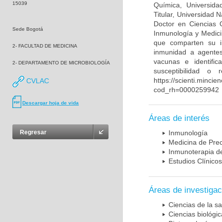
15039
Química, Universida
Titular, Universidad
Doctor en Ciencias 
Sede Bogotá
Inmunología y Medici
que comparten su in
2- FACULTAD DE MEDICINA
inmunidad a agentes 
vacunas e identifi
2- DEPARTAMENTO DE MICROBIOLOGÍA
susceptibilidad o
https://scienti.mincie
CVLAC
cod_rh=0000259942
Descargar hoja de vida
Áreas de interés
Regresar
Inmunología
Medicina de Prec
Inmunoterapia d
Estudios Clínicos
Áreas de investigac
Ciencias de la sa
Ciencias biológi