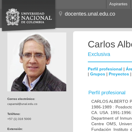
Aspirantes
docentes.unal.edu.co
Carlos Alb
Exclusiva
Perfil profesional
|
Áre
|
Grupos
|
Proyectos
Perfil profesional
Correo electrónico:
CARLOS ALBERTO PAR
caparral@unal.edu.co
1986-1989 : Posdocto
CA. USA. 1991-1996: 
Teléfono:
Department of Inmuno
+57 (1) 316 5000
Centre OMS, Univers
Fundación Instituto
Extensión: