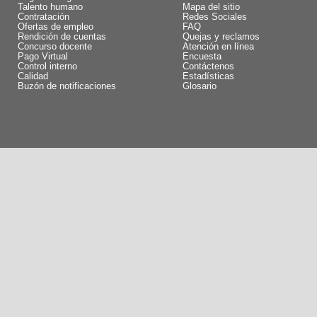
Talento humano
Mapa del sitio
Contratación
Redes Sociales
Ofertas de empleo
FAQ
Rendición de cuentas
Quejas y reclamos
Concurso docente
Atención en línea
Pago Virtual
Encuesta
Control interno
Contáctenos
Calidad
Estadísticas
Buzón de notificaciones
Glosario