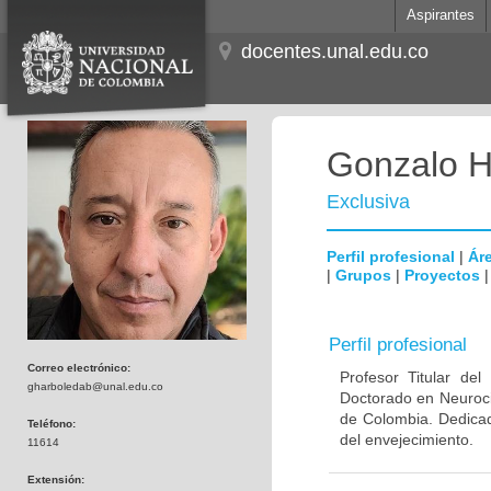
Aspirantes
docentes.unal.edu.co
Gonzalo H
Exclusiva
Perfil profesional
|
Áre
|
Grupos
|
Proyectos
Perfil profesional
Correo electrónico:
Profesor Titular de
gharboledab@unal.edu.co
Doctorado en Neuroci
de Colombia. Dedicad
Teléfono:
del envejecimiento.
11614
Extensión: