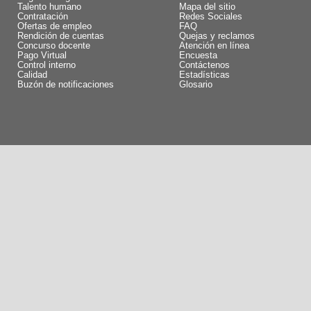
Talento humano
Mapa del sitio
Contratación
Redes Sociales
Ofertas de empleo
FAQ
Rendición de cuentas
Quejas y reclamos
Concurso docente
Atención en línea
Pago Virtual
Encuesta
Control interno
Contáctenos
Calidad
Estadísticas
Buzón de notificaciones
Glosario