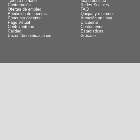
Talento humano
Mapa del sitio
Contratación
Redes Sociales
Ofertas de empleo
FAQ
Rendición de cuentas
Quejas y reclamos
Concurso docente
Atención en línea
Pago Virtual
Encuesta
Control interno
Contáctenos
Calidad
Estadísticas
Buzón de notificaciones
Glosario