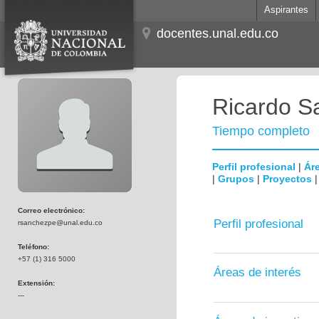
Aspirantes
docentes.unal.edu.co
Ricardo S
Tiempo completo
Perfil profesional
|
Áre
|
Grupos
|
Proyectos
Correo electrónico:
Perfil profesional
rsanchezpe@unal.edu.co
Teléfono:
+57 (1) 316 5000
Áreas de interés
Extensión:
---