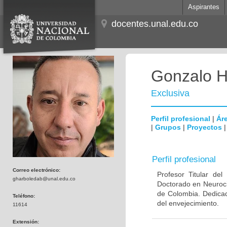
Aspirantes
docentes.unal.edu.co
Gonzalo H
Exclusiva
Perfil profesional
|
Áre
|
Grupos
|
Proyectos
Perfil profesional
Correo electrónico:
Profesor Titular de
gharboledab@unal.edu.co
Doctorado en Neuroci
de Colombia. Dedicad
Teléfono:
del envejecimiento.
11614
Extensión: