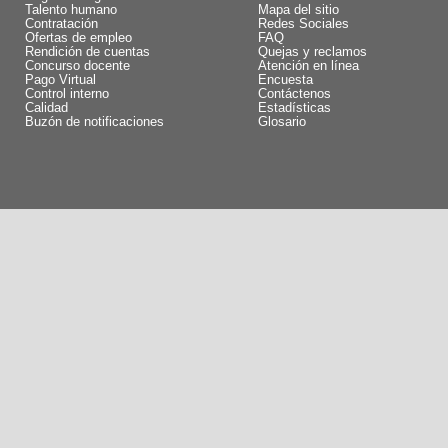
Talento humano
Mapa del sitio
Contratación
Redes Sociales
Ofertas de empleo
FAQ
Rendición de cuentas
Quejas y reclamos
Concurso docente
Atención en línea
Pago Virtual
Encuesta
Control interno
Contáctenos
Calidad
Estadísticas
Buzón de notificaciones
Glosario