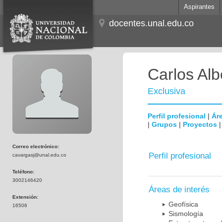
Aspirantes
docentes.unal.edu.co
Carlos Al
Exclusiva
Perfil profesional
|
Áre
|
Grupos
|
Proyectos
Correo electrónico:
Perfil profesional
cavargasj@unal.edu.co
Teléfono:
3002146420
Áreas de interés
Extensión:
Geofísica
16506
Sismología