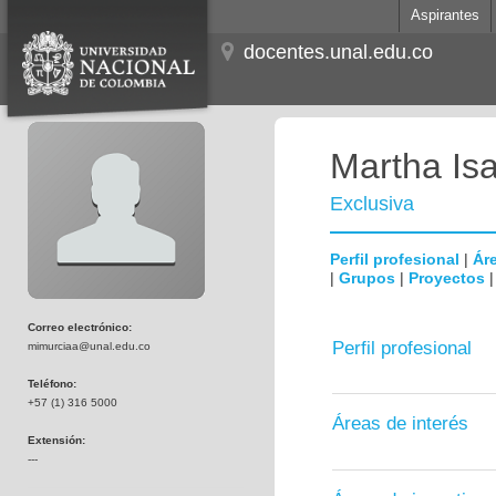
Aspirantes
docentes.unal.edu.co
Martha Is
Exclusiva
Perfil profesional
|
Áre
|
Grupos
|
Proyectos
Correo electrónico:
Perfil profesional
mimurciaa@unal.edu.co
Teléfono:
+57 (1) 316 5000
Áreas de interés
Extensión:
---