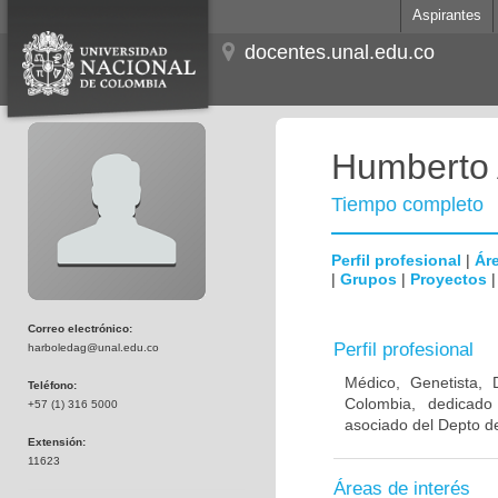
Aspirantes
docentes.unal.edu.co
Humberto 
Tiempo completo
Perfil profesional
|
Áre
|
Grupos
|
Proyectos
Correo electrónico:
Perfil profesional
harboledag@unal.edu.co
Médico, Genetista, 
Teléfono:
Colombia, dedicado
+57 (1) 316 5000
asociado del Depto de
Extensión:
11623
Áreas de interés