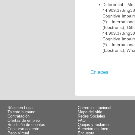
Differential 
44,909,373/hg38)
Cognitive Impairm
(*): Internati
(Electronic); Di
44,909,373/hg38)
Cognitive Impairm
(*): Internati
(Electronic), Wh
Enlaces
Régimen Legal
Correo institucional
Talento humano
Mapa del sitio
Contratación
Redes Sociales
Ofertas de empleo
FAQ
Rendición de cuentas
Quejas y reclamos
Concurso docente
Atención en línea
Pago Virtual
Encuesta