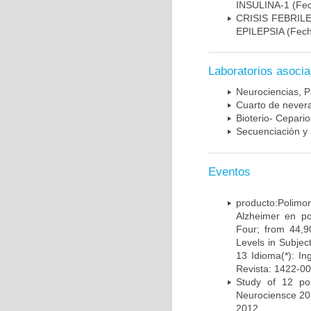
INSULINA-1
(Fec
CRISIS FEBRIL
EPILEPSIA
(Fech
Laboratorios asoci
Neurociencias, P
Cuarto de nevera
Bioterio- Cepario
Secuenciación y 
Eventos
producto:Poli
Alzheimer en po
Four; from 44,9
Levels in Subject
13 Idioma(*): In
Revista: 1422-00
Study of 12 pol
Neurociensce 20
2012.