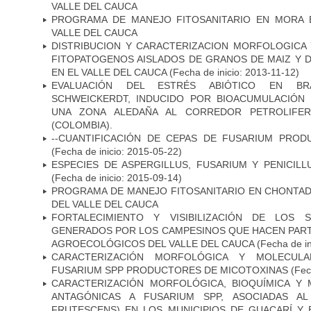
VALLE DEL CAUCA
PROGRAMA DE MANEJO FITOSANITARIO EN MORA 
VALLE DEL CAUCA
DISTRIBUCION Y CARACTERIZACION MORFOLOGIC
FITOPATOGENOS AISLADOS DE GRANOS DE MAIZ Y D
EN EL VALLE DEL CAUCA
(Fecha de inicio: 2013-11-12)
EVALUACIÓN DEL ESTRÉS ABIÓTICO EN BRAC
SCHWEICKERDT, INDUCIDO POR BIOACUMULACIÓN
UNA ZONA ALEDAÑA AL CORREDOR PETROLIFE
(COLOMBIA).
--CUANTIFICACIÓN DE CEPAS DE FUSARIUM PRO
(Fecha de inicio: 2015-05-22)
ESPECIES DE ASPERGILLUS, FUSARIUM Y PENICIL
(Fecha de inicio: 2015-09-14)
PROGRAMA DE MANEJO FITOSANITARIO EN CHONTA
DEL VALLE DEL CAUCA
FORTALECIMIENTO Y VISIBILIZACIÓN DE LOS S
GENERADOS POR LOS CAMPESINOS QUE HACEN PART
AGROECOLÓGICOS DEL VALLE DEL CAUCA
(Fecha de in
CARACTERIZACIÓN MORFOLÓGICA Y MOLECULA
FUSARIUM SPP PRODUCTORES DE MICOTOXINAS
(Fec
CARACTERIZACIÓN MORFOLÓGICA, BIOQUÍMICA Y
ANTAGÓNICAS A FUSARIUM SPP, ASOCIADAS AL
FRUTESCENS) EN LOS MUNICIPIOS DE GUACARÍ Y 