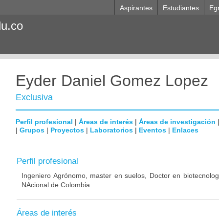
Aspirantes
Estudiantes
Eg
du.co
Eyder Daniel Gomez Lopez
Exclusiva
Perfil profesional
|
Áreas de interés
|
Áreas de investigación
|
Grupos
|
Proyectos
|
Laboratorios
|
Eventos
|
Enlaces
Perfil profesional
Ingeniero Agrónomo, master en suelos, Doctor en biotecnologí
NAcional de Colombia
Áreas de interés