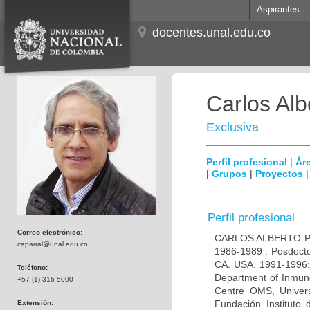
Aspirantes
docentes.unal.edu.co
Carlos Alb
Exclusiva
Perfil profesional
|
Áre
|
Grupos
|
Proyectos
Perfil profesional
Correo electrónico:
CARLOS ALBERTO PAR
caparral@unal.edu.co
1986-1989 : Posdocto
CA. USA. 1991-1996: 
Teléfono:
Department of Inmuno
+57 (1) 316 5000
Centre OMS, Univers
Fundación Instituto
Extensión: