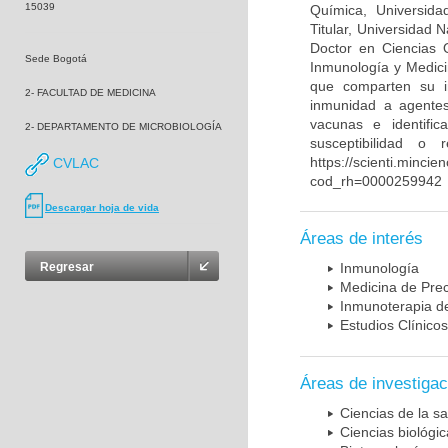
15039
Química, Universida
Titular, Universidad
Doctor en Ciencias 
Sede Bogotá
Inmunología y Medici
que comparten su in
2- FACULTAD DE MEDICINA
inmunidad a agentes 
vacunas e identifi
2- DEPARTAMENTO DE MICROBIOLOGÍA
susceptibilidad o
https://scienti.mincie
CVLAC
cod_rh=0000259942
Descargar hoja de vida
Áreas de interés
Regresar
Inmunología
Medicina de Prec
Inmunoterapia d
Estudios Clínicos
Áreas de investigac
Ciencias de la sa
Ciencias biológi