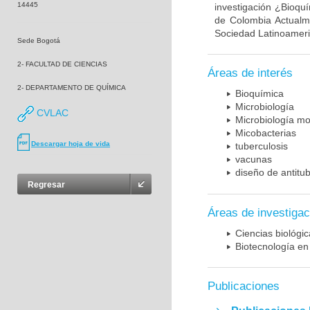
14445
investigación ¿Bioqu
de Colombia Actualme
Sociedad Latinoameric
Sede Bogotá
2- FACULTAD DE CIENCIAS
Áreas de interés
2- DEPARTAMENTO DE QUÍMICA
Bioquímica
Microbiología
CVLAC
Microbiología mo
Micobacterias
Descargar hoja de vida
tuberculosis
vacunas
diseño de antitu
Regresar
Áreas de investigac
Ciencias biológi
Biotecnología en
Publicaciones