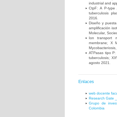
industrial and a
CtpF: A P-type
tuberculosis p
2016.
Diseño y puesta
amplificación is
Molecular, Socie
Ion transport 
membrane; X Me
Mycobacteriosis,
ATPasas tipo P: 
tuberculosis; X
agosto 2021.
Enlaces
web docente facu
Research Gate _
Grupo de inves
Colombia