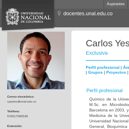
Aspirantes
docentes.unal.edu.co
Carlos Ye
Exclusiva
Perfil profesional
|
Áre
|
Grupos
|
Proyectos
Perfil profesional
Correo electrónico:
Químico de la Unive
cysotoo@unal.edu.co
M.Sc. en Microbiolo
Barcelona en 2003, y
Teléfono:
Medicina de la Univ
576017580538
Universidad Naciona
General, Bioquímica 
Extensión: