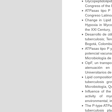
Glycopeptidolipi
Congress of the 
ATPasas tipo P 
Congreso Latinoa
Change in Lipid
Hypoxia in Mycob
the XXI Century,
Desarrollo de út
tuberculosis; Te
Bogotá, Colombi
ATPasas tipo P 
potencial vacuna
Microbiología de
CtpF, un transp
atenuación en 
Universitarios d
Lipid compositio
tuberculosis g
Microbiología, Q
Influence of th
activity of my
environmental, i
The P-type ATPas
tuberculosis p