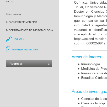
15039
Química, Universida
Titular, Universidad
Doctor en Ciencias 
Sede Bogotá
Inmunología y Medici
que comparten su in
2- FACULTAD DE MEDICINA
inmunidad a agentes 
vacunas e identifi
2- DEPARTAMENTO DE MICROBIOLOGÍA
susceptibilidad o
https://scienti.mincie
CVLAC
cod_rh=0000259942
Descargar hoja de vida
Áreas de interés
Regresar
Inmunología
Medicina de Prec
Inmunoterapia d
Estudios Clínicos
Áreas de investigac
Ciencias de la sa
Ciencias biológi