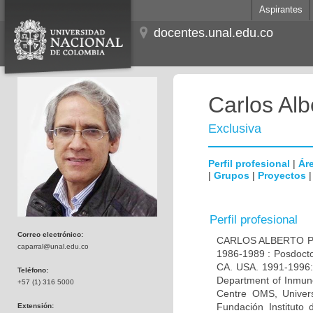
Aspirantes
docentes.unal.edu.co
Carlos Alb
Exclusiva
Perfil profesional
|
Áre
|
Grupos
|
Proyectos
Perfil profesional
Correo electrónico:
CARLOS ALBERTO PAR
caparral@unal.edu.co
1986-1989 : Posdocto
CA. USA. 1991-1996: 
Teléfono:
Department of Inmuno
+57 (1) 316 5000
Centre OMS, Univers
Fundación Instituto
Extensión: