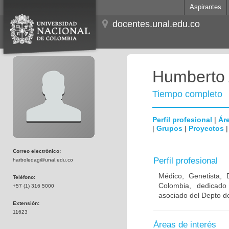
Aspirantes
docentes.unal.edu.co
Humberto 
Tiempo completo
Perfil profesional
|
Áre
|
Grupos
|
Proyectos
Correo electrónico:
Perfil profesional
harboledag@unal.edu.co
Médico, Genetista, 
Teléfono:
Colombia, dedicado
+57 (1) 316 5000
asociado del Depto de
Extensión:
11623
Áreas de interés