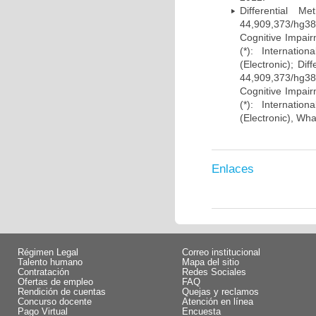
Differential 
44,909,373/hg38)
Cognitive Impairm
(*): Internati
(Electronic); Di
44,909,373/hg38)
Cognitive Impairm
(*): Internati
(Electronic), Wh
Enlaces
Régimen Legal
Correo institucional
Talento humano
Mapa del sitio
Contratación
Redes Sociales
Ofertas de empleo
FAQ
Rendición de cuentas
Quejas y reclamos
Concurso docente
Atención en línea
Pago Virtual
Encuesta