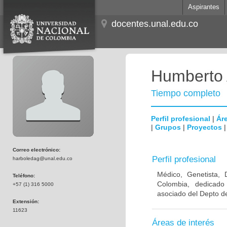
Aspirantes
docentes.unal.edu.co
Humberto 
Tiempo completo
Perfil profesional
|
Áre
|
Grupos
|
Proyectos
Correo electrónico:
Perfil profesional
harboledag@unal.edu.co
Médico, Genetista, 
Teléfono:
Colombia, dedicado
+57 (1) 316 5000
asociado del Depto de
Extensión:
11623
Áreas de interés