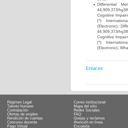
Differential 
44,909,373/hg38)
Cognitive Impairm
(*): Internati
(Electronic); Di
44,909,373/hg38)
Cognitive Impairm
(*): Internati
(Electronic), Wh
Enlaces
Régimen Legal
Correo institucional
Talento humano
Mapa del sitio
Contratación
Redes Sociales
Ofertas de empleo
FAQ
Rendición de cuentas
Quejas y reclamos
Concurso docente
Atención en línea
Pago Virtual
Encuesta