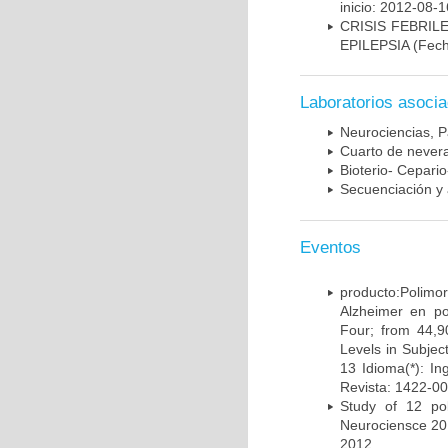
inicio: 2012-08-1
CRISIS FEBRIL
EPILEPSIA
(Fech
Laboratorios asoci
Neurociencias, P
Cuarto de nevera
Bioterio- Cepario
Secuenciación y 
Eventos
producto:Poli
Alzheimer en po
Four; from 44,9
Levels in Subject
13 Idioma(*): In
Revista: 1422-00
Study of 12 pol
Neurociensce 20
2012.