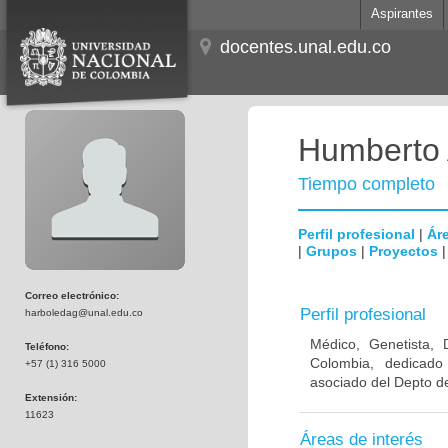
Aspirantes
docentes.unal.edu.co
Humberto 
Tiempo completo
Perfil profesional
|
Áre
|
Grupos
|
Proyectos
Correo electrónico:
Perfil profesional
harboledag@unal.edu.co
Médico, Genetista, 
Teléfono:
Colombia, dedicado
+57 (1) 316 5000
asociado del Depto de
Extensión:
11623
Áreas de interés