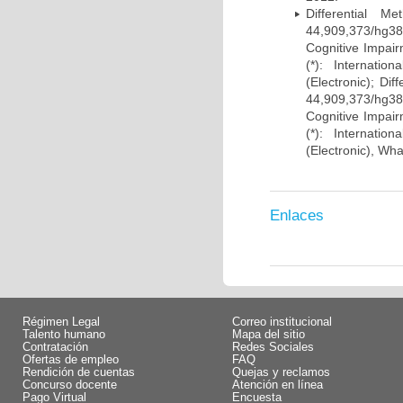
Differential 
44,909,373/hg38)
Cognitive Impairm
(*): Internati
(Electronic); Di
44,909,373/hg38)
Cognitive Impairm
(*): Internati
(Electronic), Wh
Enlaces
Régimen Legal
Correo institucional
Talento humano
Mapa del sitio
Contratación
Redes Sociales
Ofertas de empleo
FAQ
Rendición de cuentas
Quejas y reclamos
Concurso docente
Atención en línea
Pago Virtual
Encuesta