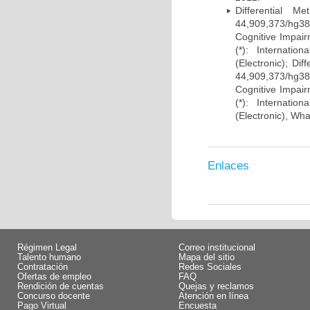
Differential 
44,909,373/hg38)
Cognitive Impairm
(*): Internati
(Electronic); Di
44,909,373/hg38)
Cognitive Impairm
(*): Internati
(Electronic), Wh
Enlaces
Régimen Legal
Correo institucional
Talento humano
Mapa del sitio
Contratación
Redes Sociales
Ofertas de empleo
FAQ
Rendición de cuentas
Quejas y reclamos
Concurso docente
Atención en línea
Pago Virtual
Encuesta