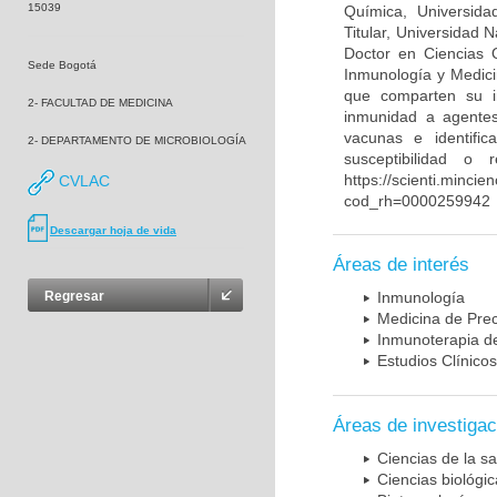
15039
Química, Universida
Titular, Universidad
Doctor en Ciencias 
Sede Bogotá
Inmunología y Medici
que comparten su in
2- FACULTAD DE MEDICINA
inmunidad a agentes 
vacunas e identifi
2- DEPARTAMENTO DE MICROBIOLOGÍA
susceptibilidad o
https://scienti.mincie
CVLAC
cod_rh=0000259942
Descargar hoja de vida
Áreas de interés
Regresar
Inmunología
Medicina de Prec
Inmunoterapia d
Estudios Clínicos
Áreas de investigac
Ciencias de la sa
Ciencias biológi