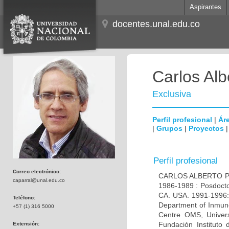
Aspirantes
docentes.unal.edu.co
Carlos Alb
Exclusiva
Perfil profesional
|
Áre
|
Grupos
|
Proyectos
Perfil profesional
Correo electrónico:
CARLOS ALBERTO PAR
caparral@unal.edu.co
1986-1989 : Posdocto
CA. USA. 1991-1996: 
Teléfono:
Department of Inmuno
+57 (1) 316 5000
Centre OMS, Univers
Fundación Instituto
Extensión: