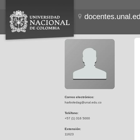
docentes.unal.e
Correo electrónico:
harboledag@unal.edu.co
Teléfono:
+57 (1) 316 5000
Extensión:
11623