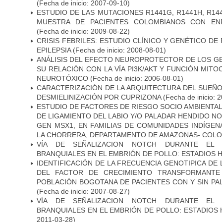
(Fecha de inicio: 2007-09-10)
ESTUDIO DE LAS MUTACIONES R1441G, R1441H, R14
MUESTRA DE PACIENTES COLOMBIANOS CON EN
(Fecha de inicio: 2009-08-22)
CRISIS FEBRILES: ESTUDIO CLÍNICO Y GENÉTICO D
EPILEPSIA
(Fecha de inicio: 2008-08-01)
ANÁLISIS DEL EFECTO NEUROPROTECTOR DE LOS GEN
SU RELACIÓN CON LA VÍA PI3K/AKT Y FUNCIÓN MIT
NEUROTÓXICO
(Fecha de inicio: 2006-08-01)
CARACTERIZACIÓN DE LA ARQUITECTURA DEL SUEÑ
DESMIELINIZACIÓN POR CUPRIZONA
(Fecha de inicio: 
ESTUDIO DE FACTORES DE RIESGO SOCIO AMBIENTAL
DE LIGAMIENTO DEL LABIO Y/O PALADAR HENDIDO N
GEN MSX1, EN FAMILIAS DE COMUNIDADES INDÍGE
LA CHORRERA, DEPARTAMENTO DE AMAZONAS- COLO
VÍA DE SEÑALIZACION NOTCH DURANTE EL
BRANQUIALES EN EL EMBRIÓN DE POLLO: ESTADIOS H
IDENTIFICACIÓN DE LA FRECUENCIA GENOTIPICA DE
DEL FACTOR DE CRECIMIENTO TRANSFORMANTE 
POBLACIÓN BOGOTANA DE PACIENTES CON Y SIN PAL
(Fecha de inicio: 2007-08-27)
VÍA DE SEÑALIZACION NOTCH DURANTE EL
BRANQUIALES EN EL EMBRIÓN DE POLLO: ESTADIOS 
2011-03-28)