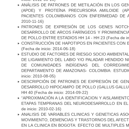
ANÁLISIS DE PATRONES DE METILACIÓN EN LOS GE
(APOE) Y PROTEÍNA PRECURSORA AMILOIDE (A
PACIENTES COLOMBIANOS CON ENFERMEDAD DE 
2010-11-16)
PATRONES DE EXPRESIÓN DE LOS GENES NOTCH
DESARROLLO DE ARCOS FARÍNGEOS Y PROMINENCIA
DE POLLO ENTRE ESTADIOS HH 14 - HH 23
(Fecha de in
CONSTRUCCIÓN DE HAPOTIPOS EN PACIENTES CON 
(Fecha de inicio: 2014-06-18)
ESTUDIO DE FACTORES DE RIESGO SOCIO AMBIENTAL
DE LIGAMIENTO DEL LABIO Y/O PALADAR HENDIDO N
DE COMUNIDADES INDÍGENAS DEL CORREGIMI
DEPARTAMENTO DE AMAZONAS- COLOMBIA: ESTUDI
inicio: 2010-08-05)
DESCRIPCIÓN DE PATRONES DE EXPRESIÓN DE GEN
DESARROLLO HIPOCAMPO DE POLLO (GALLUS GALLUS)
HH 40
(Fecha de inicio: 2014-09-22)
“APROXIMACIÒN A LA IDENTIFICACION Y AISLAMIEN
ETAPAS TEMPRANAS DEL NEURODESARROLLO EN EL
de inicio: 2010-02-16)
ANALISIS DE VARIABLES CLINICAS Y GENETICAS AS
MOVIMIENTO, DEMENCIAS Y TRASTORNOS DEL AFEC
EN LA CLINICA EN BOGOTA: EFECTO DE MULTIPLES