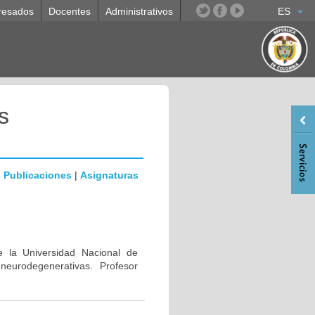
resados
Docentes
Administrativos
ES
s
|
Publicaciones
|
Asignaturas
e la Universidad Nacional de
eurodegenerativas. Profesor