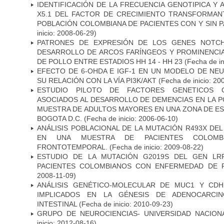
IDENTIFICACIÓN DE LA FRECUENCIA GENOTIPICA Y 
X5.1 DEL FACTOR DE CRECIMIENTO TRANSFORMANT
POBLACIÓN COLOMBIANA DE PACIENTES CON Y SIN 
inicio: 2008-06-29)
PATRONES DE EXPRESIÓN DE LOS GENES NOTCH
DESARROLLO DE ARCOS FARÍNGEOS Y PROMINENCIA
DE POLLO ENTRE ESTADIOS HH 14 - HH 23
(Fecha de in
EFECTO DE 6-OHDA E IGF-1 EN UN MODELO DE NE
SU RELACIÓN CON LA VÍA PI3K/AKT
(Fecha de inicio: 20
ESTUDIO PILOTO DE FACTORES GENETICOS C
ASOCIADOS AL DESARROLLO DE DEMENCIAS EN LA PO
MUESTRA DE ADULTOS MAYORES EN UNA ZONA DE E
BOGOTA D.C.
(Fecha de inicio: 2006-06-10)
ANÁLISIS POBLACIONAL DE LA MUTACIÓN R493X DE
EN UNA MUESTRA DE PACIENTES COLOMB
FRONTOTEMPORAL.
(Fecha de inicio: 2009-08-22)
ESTUDIO DE LA MUTACIÓN G2019S DEL GEN LR
PACIENTES COLOMBIANOS CON ENFERMEDAD DE 
2008-11-09)
ANÁLISIS GENÉTICO-MOLECULAR DE MUC1 Y CD
IMPLICADOS EN LA GÉNESIS DE ADENOCARCI
INTESTINAL
(Fecha de inicio: 2010-09-23)
GRUPO DE NEUROCIENCIAS- UNIVERSIDAD NACION
inicio: 2012-08-16)