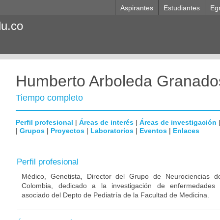
Aspirantes
Estudiantes
Eg
du.co
Humberto Arboleda Granado
Tiempo completo
Perfil profesional
|
Áreas de interés
|
Áreas de investigación
|
Grupos
|
Proyectos
|
Laboratorios
|
Eventos
|
Enlaces
Perfil profesional
Médico, Genetista, Director del Grupo de Neurociencias d
Colombia, dedicado a la investigación de enfermedades n
asociado del Depto de Pediatría de la Facultad de Medicina.