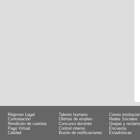
Régimen Legal
Talento humano
Correo institucio
Contratación
Ofertas de empleo
Redes Sociales
Rendición de cuentas
Concurso docente
Quejas y reclam
Pago Virtual
Control interno
Encuesta
Calidad
Buzón de notificaciones
Estadísticas