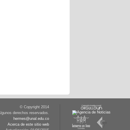
© Copyright 2014
lgunos derechos reservados.
hermes@unal.edu.co
Acerca de este sitio web