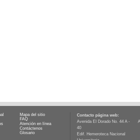
nal
Mapa del sitio
Contacto página web:
FAQ
Avenida El Dorado No. 44 A -
A
os
Atención en línea
40
Contáctenos
Glosario
Edif. Hemeroteca Nacional