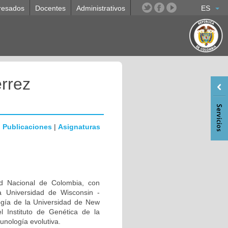
resados
Docentes
Administrativos
ES
rrez
|
Publicaciones
|
Asignaturas
d Nacional de Colombia, con
a Universidad de Wisconsin -
ogía de la Universidad de New
l Instituto de Genética de la
unología evolutiva.