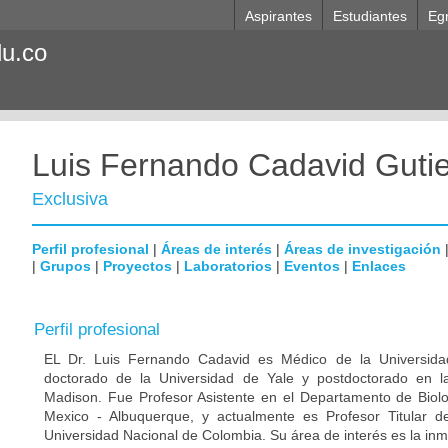
Aspirantes
Estudiantes
Eg
du.co
Luis Fernando Cadavid Gutie
Exclusiva
Perfil profesional
|
Áreas de interés
|
Áreas de investigación
|
Grupos
|
Proyectos
|
Laboratorios
|
Eventos
|
Enlaces
Perfil profesional
EL Dr. Luis Fernando Cadavid es Médico de la Universida
doctorado de la Universidad de Yale y postdoctorado en l
Madison. Fue Profesor Asistente en el Departamento de Biol
Mexico - Albuquerque, y actualmente es Profesor Titular de
Universidad Nacional de Colombia. Su área de interés es la inm