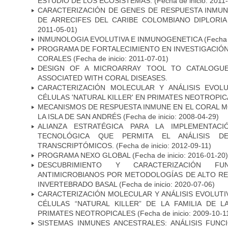
ESTUDIO DE LOS ECOSISTEMAS.
(Fecha de inicio: 2011
CARACTERIZACIÓN DE GENES DE RESPUESTA INMU
DE ARRECIFES DEL CARIBE COLOMBIANO DIPLORIA
2011-05-01)
INMUNOLOGIA EVOLUTIVA E INMUNOGENETICA
(Fecha 
PROGRAMA DE FORTALECIMIENTO EN INVESTIGACIÓ
CORALES
(Fecha de inicio: 2011-07-01)
DESIGN OF A MICROARRAY TOOL TO CATALOGUE
ASSOCIATED WITH CORAL DISEASES.
CARACTERIZACIÓN MOLECULAR Y ANÁLISIS EVOL
CÉLULAS 'NATURAL KILLER' EN PRIMATES NEOTROPI
MECANISMOS DE RESPUESTA INMUNE EN EL CORAL 
LA ISLA DE SAN ANDRÉS
(Fecha de inicio: 2008-04-29)
ALIANZA ESTRATÉGICA PARA LA IMPLEMENTAC
TECNOLÓGICA QUE PERMITA EL ANÁLISIS 
TRANSCRIPTÓMICOS.
(Fecha de inicio: 2012-09-11)
PROGRAMA NEXO GLOBAL
(Fecha de inicio: 2016-01-20)
DESCUBRIMIENTO Y CARACTERIZACIÓN FU
ANTIMICROBIANOS POR METODOLOGÍAS DE ALTO RE
INVERTEBRADO BASAL
(Fecha de inicio: 2020-07-06)
CARACTERIZACIÓN MOLECULAR Y ANÁLISIS EVOLUT
CÉLULAS “NATURAL KILLER” DE LA FAMILIA DE 
PRIMATES NEOTROPICALES
(Fecha de inicio: 2009-10-1
SISTEMAS INMUNES ANCESTRALES: ANÁLISIS FUNC