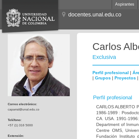
Aspirantes
docentes.unal.edu.co
Carlos Alb
Exclusiva
Perfil profesional
|
Áre
|
Grupos
|
Proyectos
Perfil profesional
Correo electrónico:
CARLOS ALBERTO PAR
caparral@unal.edu.co
1986-1989 : Posdocto
CA. USA. 1991-1996: 
Teléfono:
Department of Inmuno
+57 (1) 316 5000
Centre OMS, Univers
Fundación Instituto
Extensión: