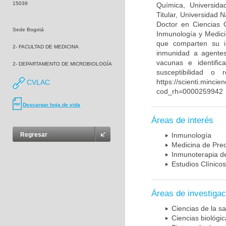
15039
Química, Universida
Titular, Universidad
Doctor en Ciencias 
Sede Bogotá
Inmunología y Medici
que comparten su in
2- FACULTAD DE MEDICINA
inmunidad a agentes 
vacunas e identifi
2- DEPARTAMENTO DE MICROBIOLOGÍA
susceptibilidad o
https://scienti.mincie
CVLAC
cod_rh=0000259942
Descargar hoja de vida
Áreas de interés
Regresar
Inmunología
Medicina de Prec
Inmunoterapia d
Estudios Clínicos
Áreas de investigac
Ciencias de la sa
Ciencias biológi